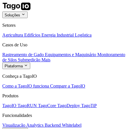
Soluções
Setores
Agricultura
Edifícios
Energia
Industrial
Logística
Casos de Uso
Rastreamento de Gado
Equipamentos e Maquinário
Monitoramento
de Silos
Submedição
Mais
Plataforma
Conheça a TagoIO
Como a TagoIO funciona
Compare a TagoIO
Produtos
TagoIO
TagoRUN
TagoCore
TagoDeploy
TagoTiP
Funcionalidades
Visualização
Analytics
Backend
Whitelabel