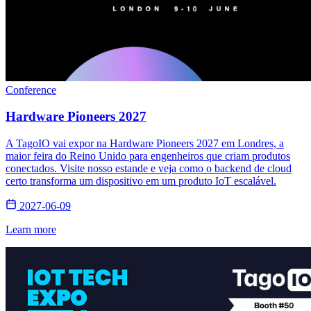
Conference
Hardware Pioneers 2027
A TagoIO vai expor na Hardware Pioneers 2027 em Londres, a
maior feira do Reino Unido para engenheiros que criam produtos
conectados. Visite nosso estande e veja como o backend de cloud
certo transforma um dispositivo em um produto IoT escalável.
2027-06-09
Learn more