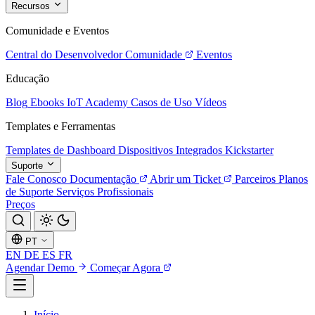
Recursos
Comunidade e Eventos
Central do Desenvolvedor
Comunidade
Eventos
Educação
Blog
Ebooks
IoT Academy
Casos de Uso
Vídeos
Templates e Ferramentas
Templates de Dashboard
Dispositivos Integrados
Kickstarter
Suporte
Fale Conosco
Documentação
Abrir um Ticket
Parceiros
Planos
de Suporte
Serviços Profissionais
Preços
PT
EN
DE
ES
FR
Agendar Demo
Começar Agora
Início