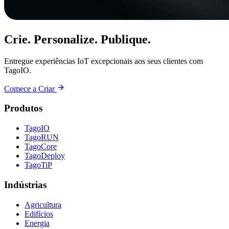
Crie. Personalize. Publique.
Entregue experiências IoT excepcionais aos seus clientes com
TagoIO.
Comece a Criar
Produtos
TagoIO
TagoRUN
TagoCore
TagoDeploy
TagoTiP
Indústrias
Agricultura
Edifícios
Energia