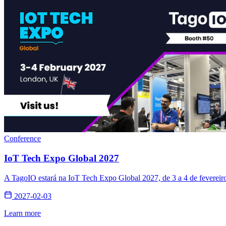
Conference
IoT Tech Expo Global 2027
A TagoIO estará na IoT Tech Expo Global 2027, de 3 a 4 de fevereir
2027-02-03
Learn more