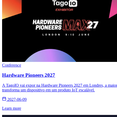
Conference
Hardware Pioneers 2027
A TagoIO vai expor na Hardware Pioneers 2027 em Londres, a maior f
transforma um dispositivo em um produto IoT escalável.
2027-06-09
Learn more