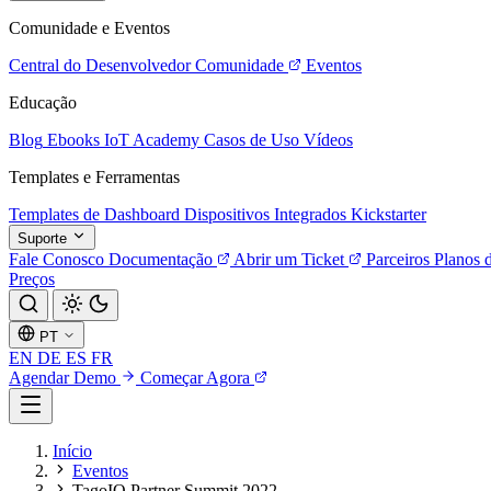
Comunidade e Eventos
Central do Desenvolvedor
Comunidade
Eventos
Educação
Blog
Ebooks
IoT Academy
Casos de Uso
Vídeos
Templates e Ferramentas
Templates de Dashboard
Dispositivos Integrados
Kickstarter
Suporte
Fale Conosco
Documentação
Abrir um Ticket
Parceiros
Planos 
Preços
PT
EN
DE
ES
FR
Agendar Demo
Começar Agora
Início
Eventos
TagoIO Partner Summit 2022