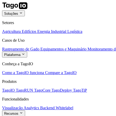
Soluções
Setores
Agricultura
Edifícios
Energia
Industrial
Logística
Casos de Uso
Rastreamento de Gado
Equipamentos e Maquinário
Monitoramento de
Plataforma
Conheça a TagoIO
Como a TagoIO funciona
Compare a TagoIO
Produtos
TagoIO
TagoRUN
TagoCore
TagoDeploy
TagoTiP
Funcionalidades
Visualização
Analytics
Backend
Whitelabel
Recursos