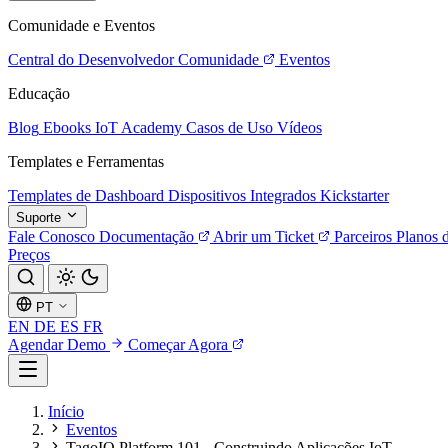
Comunidade e Eventos
Central do Desenvolvedor
Comunidade
Eventos
Educação
Blog
Ebooks
IoT Academy
Casos de Uso
Vídeos
Templates e Ferramentas
Templates de Dashboard
Dispositivos Integrados
Kickstarter
Suporte
Fale Conosco
Documentação
Abrir um Ticket
Parceiros
Planos 
Preços
PT
EN
DE
ES
FR
Agendar Demo
Começar Agora
Início
Eventos
TagoIO Platform 101 - Construindo Aplicações IoT