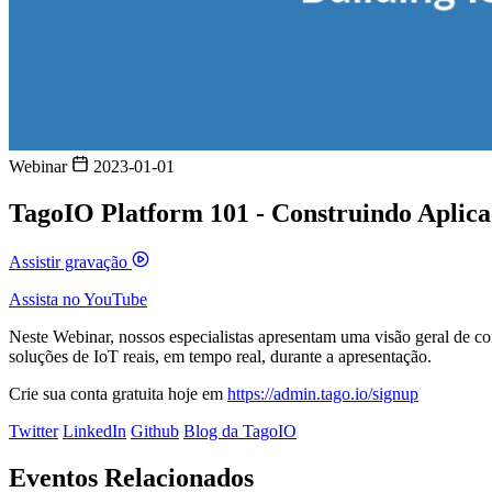
Webinar
2023-01-01
TagoIO Platform 101 - Construindo Aplica
Assistir gravação
Assista no YouTube
Neste Webinar, nossos especialistas apresentam uma visão geral de co
soluções de IoT reais, em tempo real, durante a apresentação.
Crie sua conta gratuita hoje em
https://admin.tago.io/signup
Twitter
LinkedIn
Github
Blog da TagoIO
Eventos Relacionados