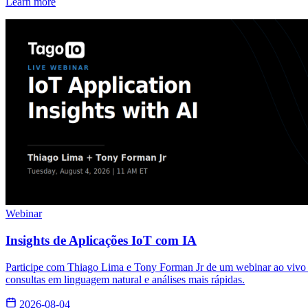
Learn more
Webinar
Insights de Aplicações IoT com IA
Participe com Thiago Lima e Tony Forman Jr de um webinar ao vivo s
consultas em linguagem natural e análises mais rápidas.
2026-08-04