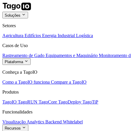
Soluções
Setores
Agricultura
Edifícios
Energia
Industrial
Logística
Casos de Uso
Rastreamento de Gado
Equipamentos e Maquinário
Monitoramento de
Plataforma
Conheça a TagoIO
Como a TagoIO funciona
Compare a TagoIO
Produtos
TagoIO
TagoRUN
TagoCore
TagoDeploy
TagoTiP
Funcionalidades
Visualização
Analytics
Backend
Whitelabel
Recursos