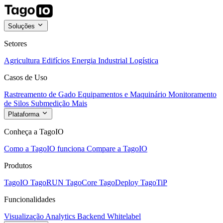
Soluções
Setores
Agricultura
Edifícios
Energia
Industrial
Logística
Casos de Uso
Rastreamento de Gado
Equipamentos e Maquinário
Monitoramento
de Silos
Submedição
Mais
Plataforma
Conheça a TagoIO
Como a TagoIO funciona
Compare a TagoIO
Produtos
TagoIO
TagoRUN
TagoCore
TagoDeploy
TagoTiP
Funcionalidades
Visualização
Analytics
Backend
Whitelabel