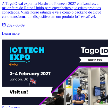
A TagoIO vai expor na Hardware Pioneers 2027 em Londres, a
maior feira do Reino Unido para engenheiros que criam produtos
conectados. Visite nosso estande e veja como o backend de cloud
certo transforma um dispositivo em um produto IoT escalável.
2027-06-09
Learn more
Conference