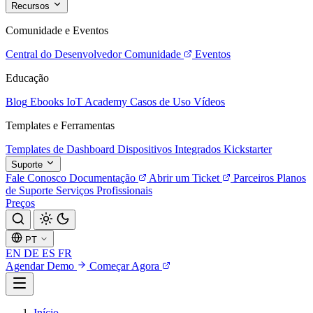
Recursos
Comunidade e Eventos
Central do Desenvolvedor
Comunidade
Eventos
Educação
Blog
Ebooks
IoT Academy
Casos de Uso
Vídeos
Templates e Ferramentas
Templates de Dashboard
Dispositivos Integrados
Kickstarter
Suporte
Fale Conosco
Documentação
Abrir um Ticket
Parceiros
Planos
de Suporte
Serviços Profissionais
Preços
PT
EN
DE
ES
FR
Agendar Demo
Começar Agora
Início