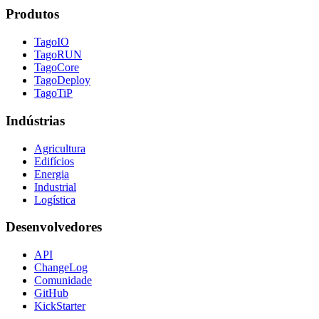
Produtos
TagoIO
TagoRUN
TagoCore
TagoDeploy
TagoTiP
Indústrias
Agricultura
Edifícios
Energia
Industrial
Logística
Desenvolvedores
API
ChangeLog
Comunidade
GitHub
KickStarter