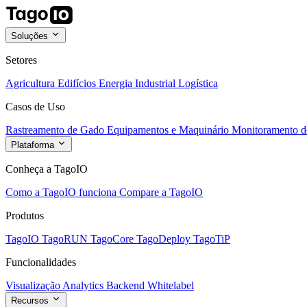
Soluções
Setores
Agricultura
Edifícios
Energia
Industrial
Logística
Casos de Uso
Rastreamento de Gado
Equipamentos e Maquinário
Monitoramento de
Plataforma
Conheça a TagoIO
Como a TagoIO funciona
Compare a TagoIO
Produtos
TagoIO
TagoRUN
TagoCore
TagoDeploy
TagoTiP
Funcionalidades
Visualização
Analytics
Backend
Whitelabel
Recursos