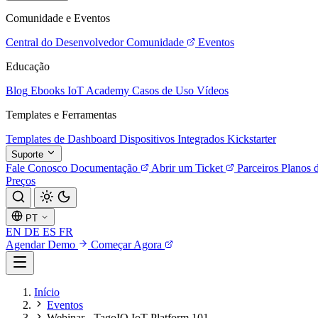
Comunidade e Eventos
Central do Desenvolvedor
Comunidade
Eventos
Educação
Blog
Ebooks
IoT Academy
Casos de Uso
Vídeos
Templates e Ferramentas
Templates de Dashboard
Dispositivos Integrados
Kickstarter
Suporte
Fale Conosco
Documentação
Abrir um Ticket
Parceiros
Planos 
Preços
PT
EN
DE
ES
FR
Agendar Demo
Começar Agora
Início
Eventos
Webinar - TagoIO IoT Platform 101