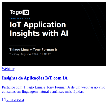
Webinar
Insights de Aplicações IoT com IA
Participe com Thiago Lima e Tony Forman Jr de um webinar ao vivo s
consultas em linguagem natural e análises mais rápidas.
2026-08-04