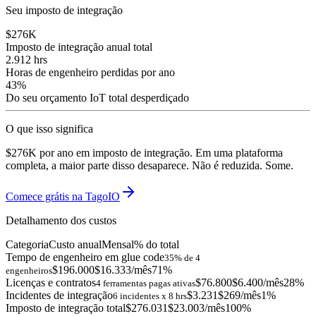
Seu imposto de integração
$276K
Imposto de integração anual total
2.912 hrs
Horas de engenheiro perdidas por ano
43%
Do seu orçamento IoT total desperdiçado
O que isso significa
$276K
por ano em imposto de integração. Em uma plataforma
completa, a maior parte disso desaparece. Não é reduzida. Some.
Comece grátis na TagoIO
Detalhamento dos custos
Categoria
Custo anual
Mensal
% do total
Tempo de engenheiro em glue code
35% de 4
$196.000
$16.333
/mês
71
%
engenheiros
Licenças e contratos
$76.800
$6.400
/mês
28
%
4 ferramentas pagas ativas
Incidentes de integração
$3.231
$269
/mês
1
%
6 incidentes x 8 hrs
Imposto de integração total
$276.031
$23.003
/mês
100%