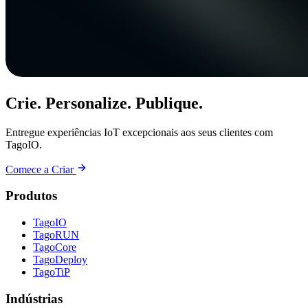
Crie. Personalize. Publique.
Entregue experiências IoT excepcionais aos seus clientes com
TagoIO.
Comece a Criar
Produtos
TagoIO
TagoRUN
TagoCore
TagoDeploy
TagoTiP
Indústrias