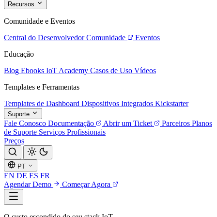
Recursos
Comunidade e Eventos
Central do Desenvolvedor
Comunidade
Eventos
Educação
Blog
Ebooks
IoT Academy
Casos de Uso
Vídeos
Templates e Ferramentas
Templates de Dashboard
Dispositivos Integrados
Kickstarter
Suporte
Fale Conosco
Documentação
Abrir um Ticket
Parceiros
Planos
de Suporte
Serviços Profissionais
Preços
PT
EN
DE
ES
FR
Agendar Demo
Começar Agora
O custo escondido do seu stack IoT