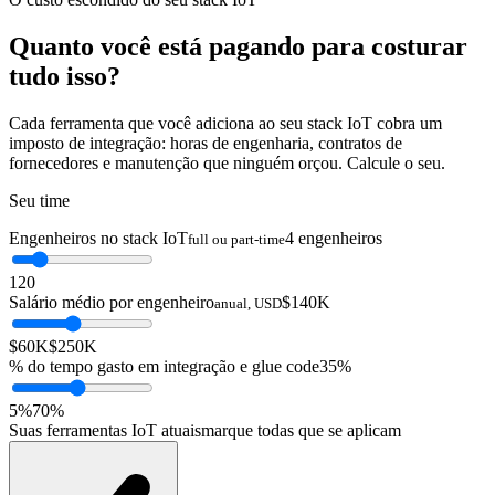
Quanto você está pagando para
costurar
tudo isso?
Cada ferramenta que você adiciona ao seu stack IoT cobra um
imposto de integração: horas de engenharia, contratos de
fornecedores e manutenção que ninguém orçou. Calcule o seu.
Seu time
Engenheiros no stack IoT
4 engenheiros
full ou part-time
1
20
Salário médio por engenheiro
$140K
anual, USD
$60K
$250K
% do tempo gasto em integração e glue code
35%
5%
70%
Suas ferramentas IoT atuais
marque todas que se aplicam