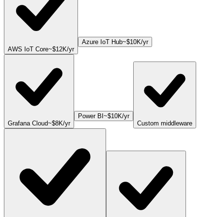
Azure IoT Hub
~
$10K
/yr
AWS IoT Core
~
$12K
/yr
Power BI
~
$10K
/yr
Grafana Cloud
~
$8K
/yr
Custom middleware