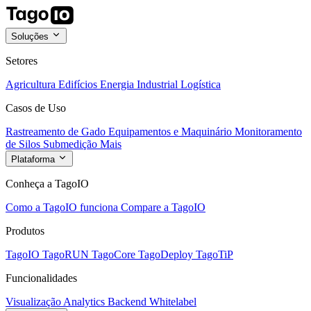
Soluções
Setores
Agricultura
Edifícios
Energia
Industrial
Logística
Casos de Uso
Rastreamento de Gado
Equipamentos e Maquinário
Monitoramento
de Silos
Submedição
Mais
Plataforma
Conheça a TagoIO
Como a TagoIO funciona
Compare a TagoIO
Produtos
TagoIO
TagoRUN
TagoCore
TagoDeploy
TagoTiP
Funcionalidades
Visualização
Analytics
Backend
Whitelabel