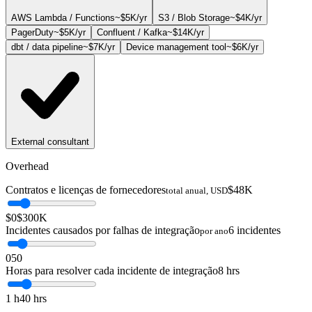
AWS Lambda / Functions
~
$5K
/yr
S3 / Blob Storage
~
$4K
/yr
PagerDuty
~
$5K
/yr
Confluent / Kafka
~
$14K
/yr
dbt / data pipeline
~
$7K
/yr
Device management tool
~
$6K
/yr
External consultant
Overhead
Contratos e licenças de fornecedores
$48K
total anual, USD
$0
$300K
Incidentes causados por falhas de integração
6 incidentes
por ano
0
50
Horas para resolver cada incidente de integração
8 hrs
1 h
40 hrs