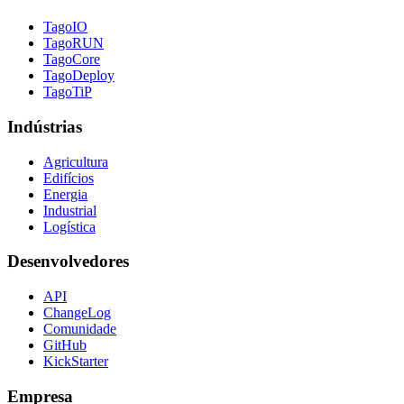
TagoIO
TagoRUN
TagoCore
TagoDeploy
TagoTiP
Indústrias
Agricultura
Edifícios
Energia
Industrial
Logística
Desenvolvedores
API
ChangeLog
Comunidade
GitHub
KickStarter
Empresa