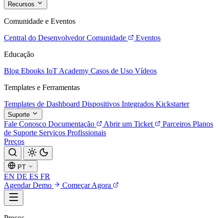
Recursos
Comunidade e Eventos
Central do Desenvolvedor
Comunidade
Eventos
Educação
Blog
Ebooks
IoT Academy
Casos de Uso
Vídeos
Templates e Ferramentas
Templates de Dashboard
Dispositivos Integrados
Kickstarter
Suporte
Fale Conosco
Documentação
Abrir um Ticket
Parceiros
Planos
de Suporte
Serviços Profissionais
Preços
PT
EN
DE
ES
FR
Agendar Demo
Começar Agora
Preços