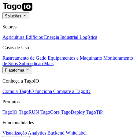
Soluções
Setores
Agricultura
Edifícios
Energia
Industrial
Logística
Casos de Uso
Rastreamento de Gado
Equipamentos e Maquinário
Monitoramento
de Silos
Submedição
Mais
Plataforma
Conheça a TagoIO
Como a TagoIO funciona
Compare a TagoIO
Produtos
TagoIO
TagoRUN
TagoCore
TagoDeploy
TagoTiP
Funcionalidades
Visualização
Analytics
Backend
Whitelabel