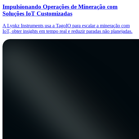
Impulsionando Operações de Mineração com
Soluções IoT Customizadas
A Lynkz Instruments usa a TagoIO para escalar a mineração com
IoT, obter insights em tempo real e reduzir paradas não planejadas.