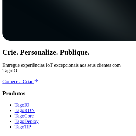
Crie. Personalize. Publique.
Entregue experiências IoT excepcionais aos seus clientes com
TagoIO.
Comece a Criar
Produtos
TagoIO
TagoRUN
TagoCore
TagoDeploy
TagoTiP