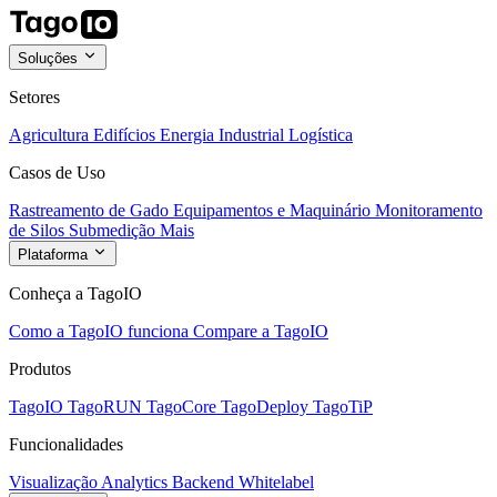
Soluções
Setores
Agricultura
Edifícios
Energia
Industrial
Logística
Casos de Uso
Rastreamento de Gado
Equipamentos e Maquinário
Monitoramento
de Silos
Submedição
Mais
Plataforma
Conheça a TagoIO
Como a TagoIO funciona
Compare a TagoIO
Produtos
TagoIO
TagoRUN
TagoCore
TagoDeploy
TagoTiP
Funcionalidades
Visualização
Analytics
Backend
Whitelabel