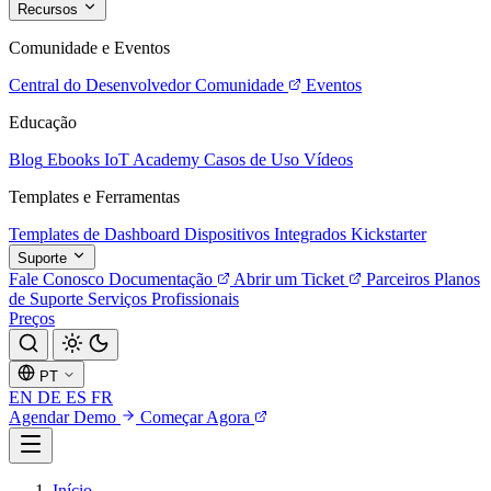
Recursos
Comunidade e Eventos
Central do Desenvolvedor
Comunidade
Eventos
Educação
Blog
Ebooks
IoT Academy
Casos de Uso
Vídeos
Templates e Ferramentas
Templates de Dashboard
Dispositivos Integrados
Kickstarter
Suporte
Fale Conosco
Documentação
Abrir um Ticket
Parceiros
Planos
de Suporte
Serviços Profissionais
Preços
PT
EN
DE
ES
FR
Agendar Demo
Começar Agora
Início