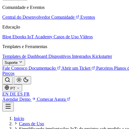
Comunidade e Eventos
Central do Desenvolvedor
Comunidade
Eventos
Educação
Blog
Ebooks
IoT Academy
Casos de Uso
Vídeos
Templates e Ferramentas
Templates de Dashboard
Dispositivos Integrados
Kickstarter
Suporte
Fale Conosco
Documentação
Abrir um Ticket
Parceiros
Planos 
Preços
PT
EN
DE
ES
FR
Agendar Demo
Começar Agora
Início
Casos de Uso
Simplificando implantações IoT: de projetos sob medida a so