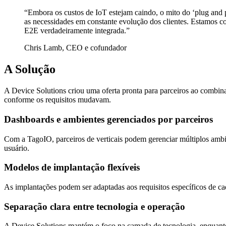
“Embora os custos de IoT estejam caindo, o mito do ‘plug and p
as necessidades em constante evolução dos clientes. Estamos 
E2E verdadeiramente integrada.”
Chris Lamb, CEO e cofundador
A Solução
A Device Solutions criou uma oferta pronta para parceiros ao combin
conforme os requisitos mudavam.
Dashboards e ambientes gerenciados por parceiros
Com a TagoIO, parceiros de verticais podem gerenciar múltiplos ambie
usuário.
Modelos de implantação flexíveis
As implantações podem ser adaptadas aos requisitos específicos de ca
Separação clara entre tecnologia e operação
A Device Solutions mantém o foco na camada de tecnologia, enquanto 