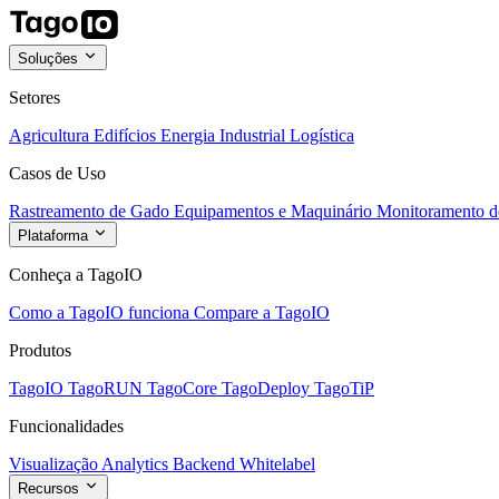
Soluções
Setores
Agricultura
Edifícios
Energia
Industrial
Logística
Casos de Uso
Rastreamento de Gado
Equipamentos e Maquinário
Monitoramento de
Plataforma
Conheça a TagoIO
Como a TagoIO funciona
Compare a TagoIO
Produtos
TagoIO
TagoRUN
TagoCore
TagoDeploy
TagoTiP
Funcionalidades
Visualização
Analytics
Backend
Whitelabel
Recursos