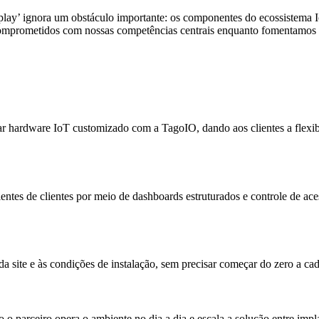
lay’ ignora um obstáculo importante: os componentes do ecossistema IoT
comprometidos com nossas competências centrais enquanto fomentamos pa
ar hardware IoT customizado com a TagoIO, dando aos clientes a flexib
ntes de clientes por meio de dashboards estruturados e controle de aces
da site e às condições de instalação, sem precisar começar do zero a ca
o parceiro opera o ambiente no dia a dia e escala a solução entre imp