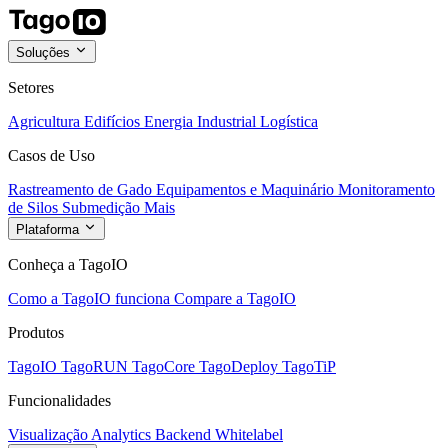
Soluções
Setores
Agricultura
Edifícios
Energia
Industrial
Logística
Casos de Uso
Rastreamento de Gado
Equipamentos e Maquinário
Monitoramento
de Silos
Submedição
Mais
Plataforma
Conheça a TagoIO
Como a TagoIO funciona
Compare a TagoIO
Produtos
TagoIO
TagoRUN
TagoCore
TagoDeploy
TagoTiP
Funcionalidades
Visualização
Analytics
Backend
Whitelabel