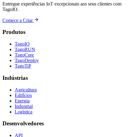
Entregue experiências IoT excepcionais aos seus clientes com
TagoIO.
Comece a Criar
Produtos
TagoIO
TagoRUN
TagoCore
TagoDeploy
TagoTiP
Indústrias
Agricultura
Edifícios
Energia
Industrial
Logística
Desenvolvedores
API