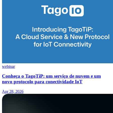
webinar
Conheça o TagoTiP: um serviço de nuvem e um
novo protocolo para conectividade IoT
Apr 28, 2026