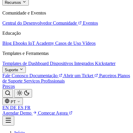
Recursos
Comunidade e Eventos
Central do Desenvolvedor
Comunidade
Eventos
Educação
Blog
Ebooks
IoT Academy
Casos de Uso
Vídeos
Templates e Ferramentas
Templates de Dashboard
Dispositivos Integrados
Kickstarter
Suporte
Fale Conosco
Documentação
Abrir um Ticket
Parceiros
Planos
de Suporte
Serviços Profissionais
Preços
PT
EN
DE
ES
FR
Agendar Demo
Começar Agora
Início