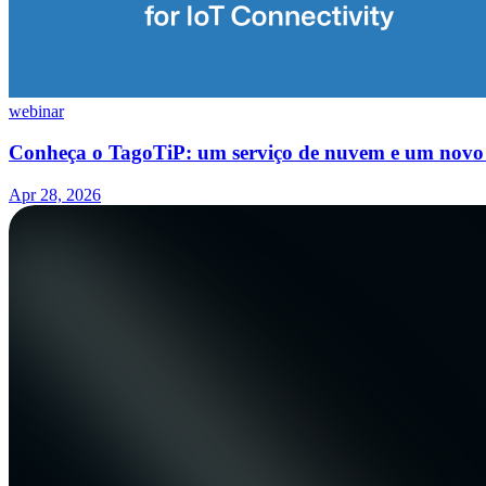
webinar
Conheça o TagoTiP: um serviço de nuvem e um novo 
Apr 28, 2026