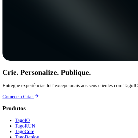
Crie. Personalize. Publique.
Entregue experiências IoT excepcionais aos seus clientes com TagoIO
Comece a Criar
Produtos
TagoIO
TagoRUN
TagoCore
TagoDeploy