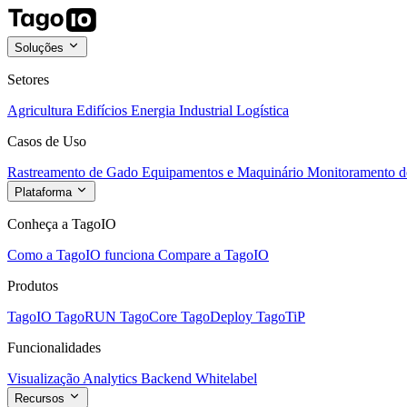
Soluções
Setores
Agricultura
Edifícios
Energia
Industrial
Logística
Casos de Uso
Rastreamento de Gado
Equipamentos e Maquinário
Monitoramento de
Plataforma
Conheça a TagoIO
Como a TagoIO funciona
Compare a TagoIO
Produtos
TagoIO
TagoRUN
TagoCore
TagoDeploy
TagoTiP
Funcionalidades
Visualização
Analytics
Backend
Whitelabel
Recursos