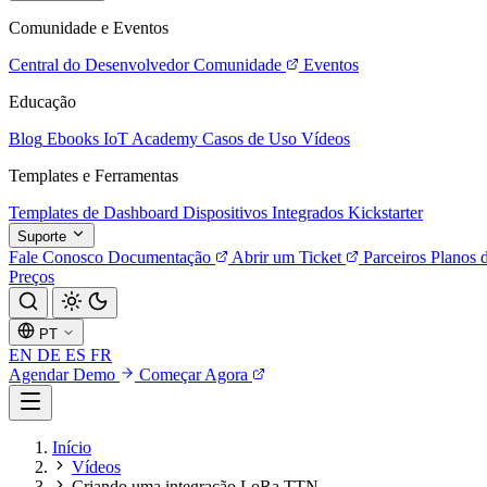
Comunidade e Eventos
Central do Desenvolvedor
Comunidade
Eventos
Educação
Blog
Ebooks
IoT Academy
Casos de Uso
Vídeos
Templates e Ferramentas
Templates de Dashboard
Dispositivos Integrados
Kickstarter
Suporte
Fale Conosco
Documentação
Abrir um Ticket
Parceiros
Planos 
Preços
PT
EN
DE
ES
FR
Agendar Demo
Começar Agora
Início
Vídeos
Criando uma integração LoRa TTN