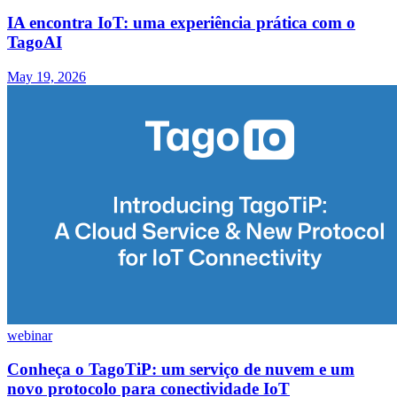
IA encontra IoT: uma experiência prática com o
TagoAI
May 19, 2026
webinar
Conheça o TagoTiP: um serviço de nuvem e um
novo protocolo para conectividade IoT