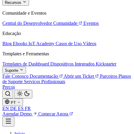
Recursos
Comunidade e Eventos
Central do Desenvolvedor
Comunidade
Eventos
Educação
Blog
Ebooks
IoT Academy
Casos de Uso
Vídeos
Templates e Ferramentas
Templates de Dashboard
Dispositivos Integrados
Kickstarter
Suporte
Fale Conosco
Documentação
Abrir um Ticket
Parceiros
Planos
de Suporte
Serviços Profissionais
Preços
PT
EN
DE
ES
FR
Agendar Demo
Começar Agora
Início