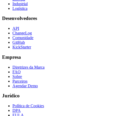
Industrial
Logística
Desenvolvedores
API
ChangeLog
Comunidade
GitHub
KickStarter
Empresa
Diretrizes da Marca
FAQ
Sobre
Parceiros
Agendar Demo
Jurídico
Política de Cookies
DPA
EULA