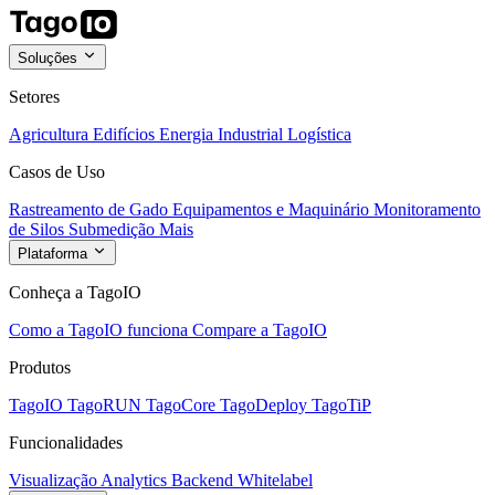
Soluções
Setores
Agricultura
Edifícios
Energia
Industrial
Logística
Casos de Uso
Rastreamento de Gado
Equipamentos e Maquinário
Monitoramento
de Silos
Submedição
Mais
Plataforma
Conheça a TagoIO
Como a TagoIO funciona
Compare a TagoIO
Produtos
TagoIO
TagoRUN
TagoCore
TagoDeploy
TagoTiP
Funcionalidades
Visualização
Analytics
Backend
Whitelabel