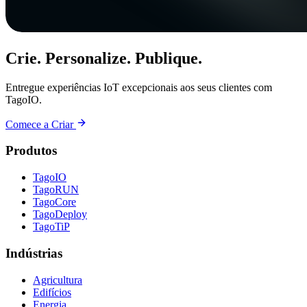
Crie. Personalize. Publique.
Entregue experiências IoT excepcionais aos seus clientes com
TagoIO.
Comece a Criar
Produtos
TagoIO
TagoRUN
TagoCore
TagoDeploy
TagoTiP
Indústrias
Agricultura
Edifícios
Energia