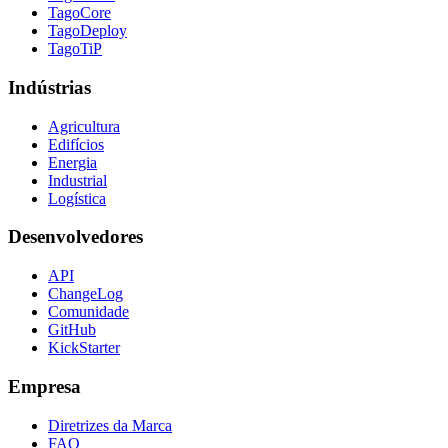
TagoCore
TagoDeploy
TagoTiP
Indústrias
Agricultura
Edifícios
Energia
Industrial
Logística
Desenvolvedores
API
ChangeLog
Comunidade
GitHub
KickStarter
Empresa
Diretrizes da Marca
FAQ