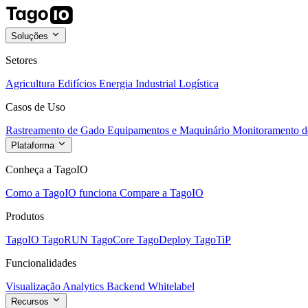
Soluções
Setores
Agricultura
Edifícios
Energia
Industrial
Logística
Casos de Uso
Rastreamento de Gado
Equipamentos e Maquinário
Monitoramento de
Plataforma
Conheça a TagoIO
Como a TagoIO funciona
Compare a TagoIO
Produtos
TagoIO
TagoRUN
TagoCore
TagoDeploy
TagoTiP
Funcionalidades
Visualização
Analytics
Backend
Whitelabel
Recursos