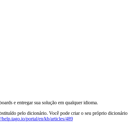
boards e entregar sua solução em qualquer idioma.
tituído pelo dicionário. Você pode criar o seu próprio dicionário
//help.tago.io/portal/en/kb/articles/489