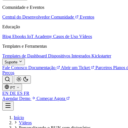
Comunidade e Eventos
Central do Desenvolvedor
Comunidade
Eventos
Educação
Blog
Ebooks
IoT Academy
Casos de Uso
Vídeos
Templates e Ferramentas
Templates de Dashboard
Dispositivos Integrados
Kickstarter
Suporte
Fale Conosco
Documentação
Abrir um Ticket
Parceiros
Planos 
Preços
PT
EN
DE
ES
FR
Agendar Demo
Começar Agora
Início
Vídeos
Personalizando o RUN com dicionários