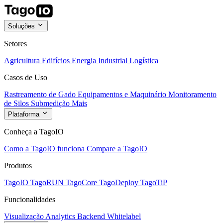
Soluções
Setores
Agricultura
Edifícios
Energia
Industrial
Logística
Casos de Uso
Rastreamento de Gado
Equipamentos e Maquinário
Monitoramento
de Silos
Submedição
Mais
Plataforma
Conheça a TagoIO
Como a TagoIO funciona
Compare a TagoIO
Produtos
TagoIO
TagoRUN
TagoCore
TagoDeploy
TagoTiP
Funcionalidades
Visualização
Analytics
Backend
Whitelabel