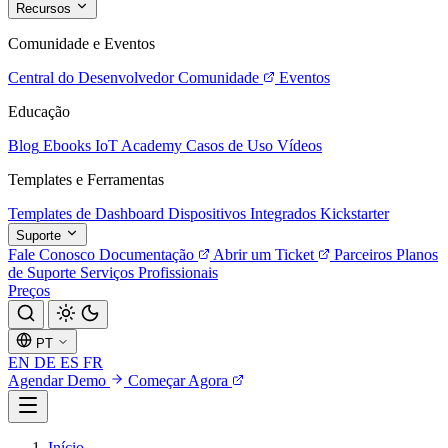
Recursos
Comunidade e Eventos
Central do Desenvolvedor
Comunidade
Eventos
Educação
Blog
Ebooks
IoT Academy
Casos de Uso
Vídeos
Templates e Ferramentas
Templates de Dashboard
Dispositivos Integrados
Kickstarter
Suporte
Fale Conosco
Documentação
Abrir um Ticket
Parceiros
Planos
de Suporte
Serviços Profissionais
Preços
PT
EN
DE
ES
FR
Agendar Demo
Começar Agora
Início