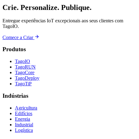
Crie. Personalize. Publique.
Entregue experiências IoT excepcionais aos seus clientes com
TagoIO.
Comece a Criar
Produtos
TagoIO
TagoRUN
TagoCore
TagoDeploy
TagoTiP
Indústrias
Agricultura
Edifícios
Energia
Industrial
Logística