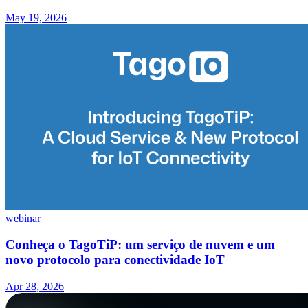
May 19, 2026
webinar
Conheça o TagoTiP: um serviço de nuvem e um
novo protocolo para conectividade IoT
Apr 28, 2026