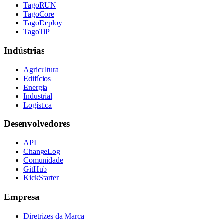
TagoRUN
TagoCore
TagoDeploy
TagoTiP
Indústrias
Agricultura
Edifícios
Energia
Industrial
Logística
Desenvolvedores
API
ChangeLog
Comunidade
GitHub
KickStarter
Empresa
Diretrizes da Marca