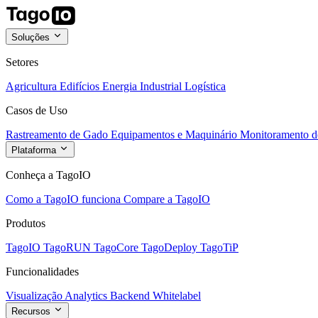
Soluções
Setores
Agricultura
Edifícios
Energia
Industrial
Logística
Casos de Uso
Rastreamento de Gado
Equipamentos e Maquinário
Monitoramento de
Plataforma
Conheça a TagoIO
Como a TagoIO funciona
Compare a TagoIO
Produtos
TagoIO
TagoRUN
TagoCore
TagoDeploy
TagoTiP
Funcionalidades
Visualização
Analytics
Backend
Whitelabel
Recursos