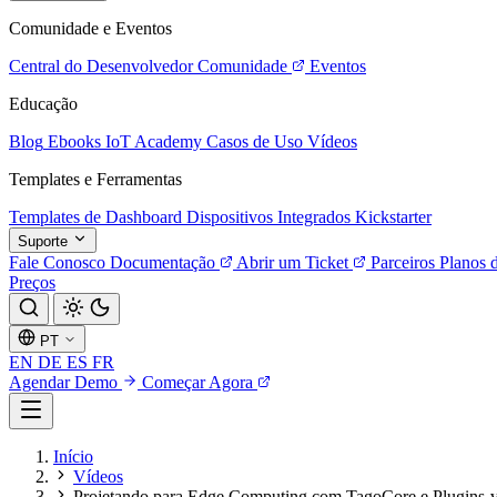
Comunidade e Eventos
Central do Desenvolvedor
Comunidade
Eventos
Educação
Blog
Ebooks
IoT Academy
Casos de Uso
Vídeos
Templates e Ferramentas
Templates de Dashboard
Dispositivos Integrados
Kickstarter
Suporte
Fale Conosco
Documentação
Abrir um Ticket
Parceiros
Planos 
Preços
PT
EN
DE
ES
FR
Agendar Demo
Começar Agora
Início
Vídeos
Projetando para Edge Computing com TagoCore e Plugins-