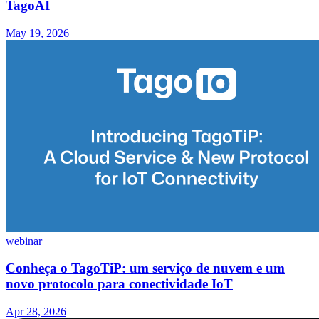
TagoAI
May 19, 2026
webinar
Conheça o TagoTiP: um serviço de nuvem e um
novo protocolo para conectividade IoT
Apr 28, 2026