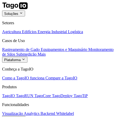
Soluções
Setores
Agricultura
Edifícios
Energia
Industrial
Logística
Casos de Uso
Rastreamento de Gado
Equipamentos e Maquinário
Monitoramento
de Silos
Submedição
Mais
Plataforma
Conheça a TagoIO
Como a TagoIO funciona
Compare a TagoIO
Produtos
TagoIO
TagoRUN
TagoCore
TagoDeploy
TagoTiP
Funcionalidades
Visualização
Analytics
Backend
Whitelabel