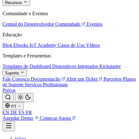
Recursos
Comunidade e Eventos
Central do Desenvolvedor
Comunidade
Eventos
Educação
Blog
Ebooks
IoT Academy
Casos de Uso
Vídeos
Templates e Ferramentas
Templates de Dashboard
Dispositivos Integrados
Kickstarter
Suporte
Fale Conosco
Documentação
Abrir um Ticket
Parceiros
Planos
de Suporte
Serviços Profissionais
Preços
PT
EN
DE
ES
FR
Agendar Demo
Começar Agora
Início