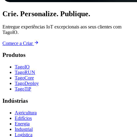
Crie. Personalize. Publique.
Entregue experiências IoT excepcionais aos seus clientes com
TagoIO.
Comece a Criar
Produtos
TagoIO
TagoRUN
TagoCore
TagoDeploy
TagoTiP
Indústrias
Agricultura
Edifícios
Energia
Industrial
Logística