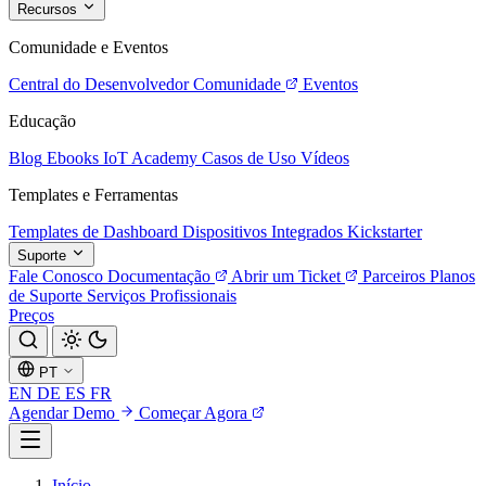
Recursos
Comunidade e Eventos
Central do Desenvolvedor
Comunidade
Eventos
Educação
Blog
Ebooks
IoT Academy
Casos de Uso
Vídeos
Templates e Ferramentas
Templates de Dashboard
Dispositivos Integrados
Kickstarter
Suporte
Fale Conosco
Documentação
Abrir um Ticket
Parceiros
Planos
de Suporte
Serviços Profissionais
Preços
PT
EN
DE
ES
FR
Agendar Demo
Começar Agora
Início