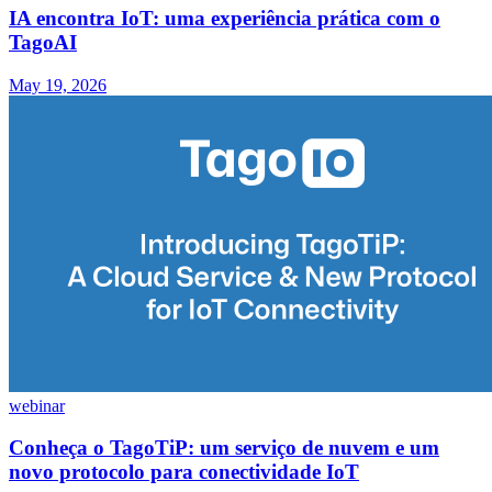
IA encontra IoT: uma experiência prática com o
TagoAI
May 19, 2026
webinar
Conheça o TagoTiP: um serviço de nuvem e um
novo protocolo para conectividade IoT