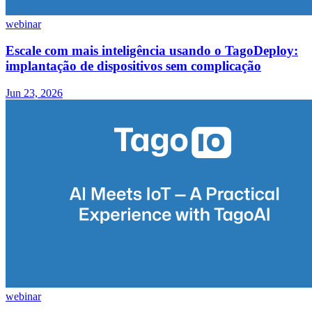
webinar
Escale com mais inteligência usando o TagoDeploy:
implantação de dispositivos sem complicação
Jun 23, 2026
webinar