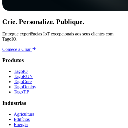
Crie. Personalize. Publique.
Entregue experiências IoT excepcionais aos seus clientes com
TagoIO.
Comece a Criar
Produtos
TagoIO
TagoRUN
TagoCore
TagoDeploy
TagoTiP
Indústrias
Agricultura
Edifícios
Energia