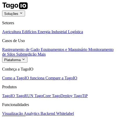
Soluções
Setores
Agricultura
Edifícios
Energia
Industrial
Logística
Casos de Uso
Rastreamento de Gado
Equipamentos e Maquinário
Monitoramento
de Silos
Submedição
Mais
Plataforma
Conheça a TagoIO
Como a TagoIO funciona
Compare a TagoIO
Produtos
TagoIO
TagoRUN
TagoCore
TagoDeploy
TagoTiP
Funcionalidades
Visualização
Analytics
Backend
Whitelabel