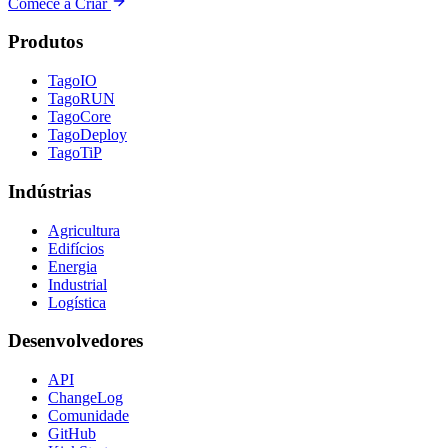
Comece a Criar
Produtos
TagoIO
TagoRUN
TagoCore
TagoDeploy
TagoTiP
Indústrias
Agricultura
Edifícios
Energia
Industrial
Logística
Desenvolvedores
API
ChangeLog
Comunidade
GitHub