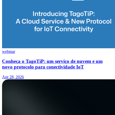
webinar
Conheça o TagoTiP: um serviço de nuvem e um
novo protocolo para conectividade IoT
Apr 28, 2026