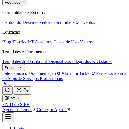
Recursos
Comunidade e Eventos
Central do Desenvolvedor
Comunidade
Eventos
Educação
Blog
Ebooks
IoT Academy
Casos de Uso
Vídeos
Templates e Ferramentas
Templates de Dashboard
Dispositivos Integrados
Kickstarter
Suporte
Fale Conosco
Documentação
Abrir um Ticket
Parceiros
Planos
de Suporte
Serviços Profissionais
Preços
PT
EN
DE
ES
FR
Agendar Demo
Começar Agora
Início