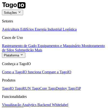
Soluções
Setores
Agricultura
Edifícios
Energia
Industrial
Logística
Casos de Uso
Rastreamento de Gado
Equipamentos e Maquinário
Monitoramento
de Silos
Submedição
Mais
Plataforma
Conheça a TagoIO
Como a TagoIO funciona
Compare a TagoIO
Produtos
TagoIO
TagoRUN
TagoCore
TagoDeploy
TagoTiP
Funcionalidades
Visualização
Analytics
Backend
Whitelabel