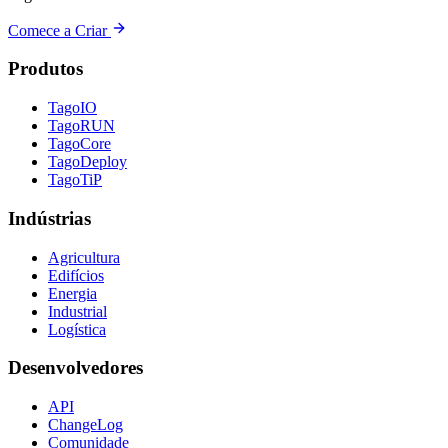
Comece a Criar
Produtos
TagoIO
TagoRUN
TagoCore
TagoDeploy
TagoTiP
Indústrias
Agricultura
Edifícios
Energia
Industrial
Logística
Desenvolvedores
API
ChangeLog
Comunidade