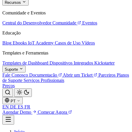
Recursos
Comunidade e Eventos
Central do Desenvolvedor
Comunidade
Eventos
Educação
Blog
Ebooks
IoT Academy
Casos de Uso
Vídeos
Templates e Ferramentas
Templates de Dashboard
Dispositivos Integrados
Kickstarter
Suporte
Fale Conosco
Documentação
Abrir um Ticket
Parceiros
Planos
de Suporte
Serviços Profissionais
Preços
PT
EN
DE
ES
FR
Agendar Demo
Começar Agora
Início