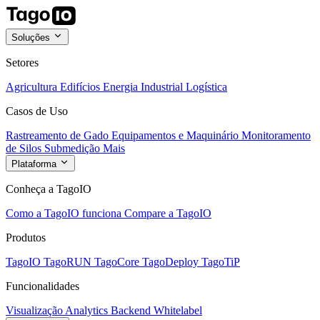
Soluções
Setores
Agricultura
Edifícios
Energia
Industrial
Logística
Casos de Uso
Rastreamento de Gado
Equipamentos e Maquinário
Monitoramento
de Silos
Submedição
Mais
Plataforma
Conheça a TagoIO
Como a TagoIO funciona
Compare a TagoIO
Produtos
TagoIO
TagoRUN
TagoCore
TagoDeploy
TagoTiP
Funcionalidades
Visualização
Analytics
Backend
Whitelabel