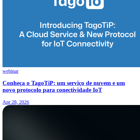
webinar
Conheça o TagoTiP: um serviço de nuvem e um
novo protocolo para conectividade IoT
Apr 28, 2026