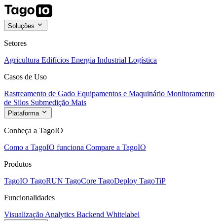
Soluções
Setores
Agricultura
Edifícios
Energia
Industrial
Logística
Casos de Uso
Rastreamento de Gado
Equipamentos e Maquinário
Monitoramento
de Silos
Submedição
Mais
Plataforma
Conheça a TagoIO
Como a TagoIO funciona
Compare a TagoIO
Produtos
TagoIO
TagoRUN
TagoCore
TagoDeploy
TagoTiP
Funcionalidades
Visualização
Analytics
Backend
Whitelabel