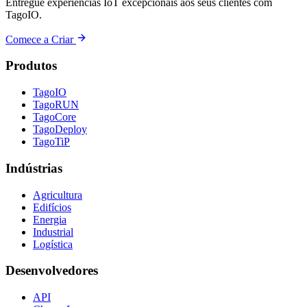
Entregue experiências IoT excepcionais aos seus clientes com
TagoIO.
Comece a Criar
Produtos
TagoIO
TagoRUN
TagoCore
TagoDeploy
TagoTiP
Indústrias
Agricultura
Edifícios
Energia
Industrial
Logística
Desenvolvedores
API