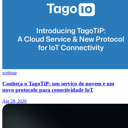
webinar
Conheça o TagoTiP: um serviço de nuvem e um
novo protocolo para conectividade IoT
Apr 28, 2026