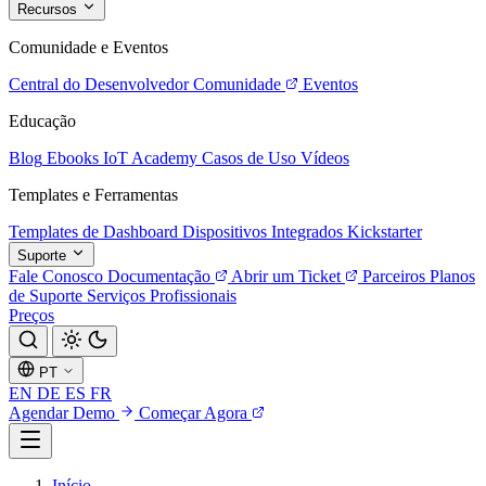
Recursos
Comunidade e Eventos
Central do Desenvolvedor
Comunidade
Eventos
Educação
Blog
Ebooks
IoT Academy
Casos de Uso
Vídeos
Templates e Ferramentas
Templates de Dashboard
Dispositivos Integrados
Kickstarter
Suporte
Fale Conosco
Documentação
Abrir um Ticket
Parceiros
Planos
de Suporte
Serviços Profissionais
Preços
PT
EN
DE
ES
FR
Agendar Demo
Começar Agora
Início