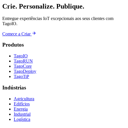
Crie. Personalize. Publique.
Entregue experiências IoT excepcionais aos seus clientes com
TagoIO.
Comece a Criar
Produtos
TagoIO
TagoRUN
TagoCore
TagoDeploy
TagoTiP
Indústrias
Agricultura
Edifícios
Energia
Industrial
Logística