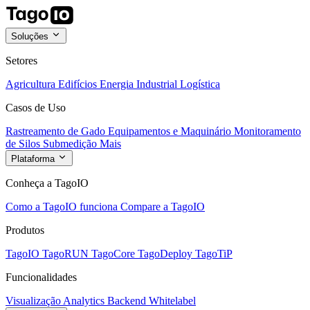
Soluções
Setores
Agricultura
Edifícios
Energia
Industrial
Logística
Casos de Uso
Rastreamento de Gado
Equipamentos e Maquinário
Monitoramento
de Silos
Submedição
Mais
Plataforma
Conheça a TagoIO
Como a TagoIO funciona
Compare a TagoIO
Produtos
TagoIO
TagoRUN
TagoCore
TagoDeploy
TagoTiP
Funcionalidades
Visualização
Analytics
Backend
Whitelabel