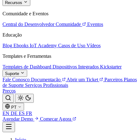
Recursos
Comunidade e Eventos
Central do Desenvolvedor
Comunidade
Eventos
Educação
Blog
Ebooks
IoT Academy
Casos de Uso
Vídeos
Templates e Ferramentas
Templates de Dashboard
Dispositivos Integrados
Kickstarter
Suporte
Fale Conosco
Documentação
Abrir um Ticket
Parceiros
Planos
de Suporte
Serviços Profissionais
Preços
PT
EN
DE
ES
FR
Agendar Demo
Começar Agora
Início