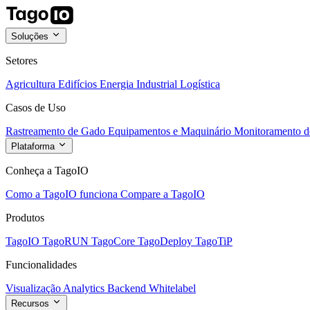
Soluções
Setores
Agricultura
Edifícios
Energia
Industrial
Logística
Casos de Uso
Rastreamento de Gado
Equipamentos e Maquinário
Monitoramento de
Plataforma
Conheça a TagoIO
Como a TagoIO funciona
Compare a TagoIO
Produtos
TagoIO
TagoRUN
TagoCore
TagoDeploy
TagoTiP
Funcionalidades
Visualização
Analytics
Backend
Whitelabel
Recursos