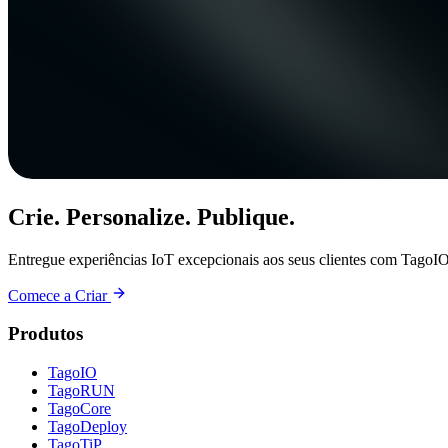
Crie. Personalize. Publique.
Entregue experiências IoT excepcionais aos seus clientes com TagoIO
Comece a Criar
Produtos
TagoIO
TagoRUN
TagoCore
TagoDeploy
TagoTiP