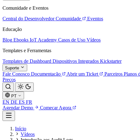
Comunidade e Eventos
Central do Desenvolvedor
Comunidade
Eventos
Educação
Blog
Ebooks
IoT Academy
Casos de Uso
Vídeos
Templates e Ferramentas
Templates de Dashboard
Dispositivos Integrados
Kickstarter
Suporte
Fale Conosco
Documentação
Abrir um Ticket
Parceiros
Planos 
Preços
PT
EN
DE
ES
FR
Agendar Demo
Começar Agora
Início
Vídeos
Introdução aos Audit Logs