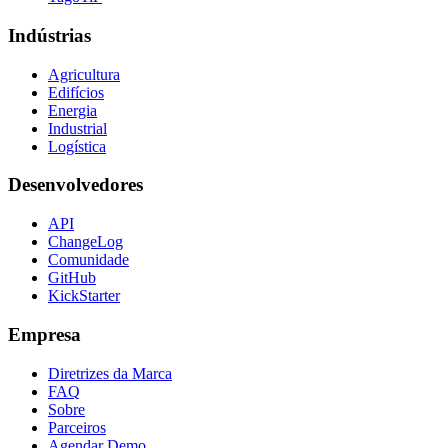
Indústrias
Agricultura
Edifícios
Energia
Industrial
Logística
Desenvolvedores
API
ChangeLog
Comunidade
GitHub
KickStarter
Empresa
Diretrizes da Marca
FAQ
Sobre
Parceiros
Agendar Demo