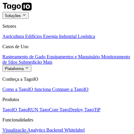
Soluções
Setores
Agricultura
Edifícios
Energia
Industrial
Logística
Casos de Uso
Rastreamento de Gado
Equipamentos e Maquinário
Monitoramento
de Silos
Submedição
Mais
Plataforma
Conheça a TagoIO
Como a TagoIO funciona
Compare a TagoIO
Produtos
TagoIO
TagoRUN
TagoCore
TagoDeploy
TagoTiP
Funcionalidades
Visualização
Analytics
Backend
Whitelabel