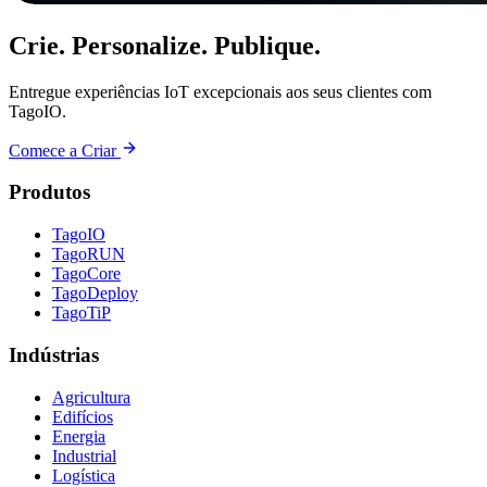
Crie. Personalize. Publique.
Entregue experiências IoT excepcionais aos seus clientes com
TagoIO.
Comece a Criar
Produtos
TagoIO
TagoRUN
TagoCore
TagoDeploy
TagoTiP
Indústrias
Agricultura
Edifícios
Energia
Industrial
Logística