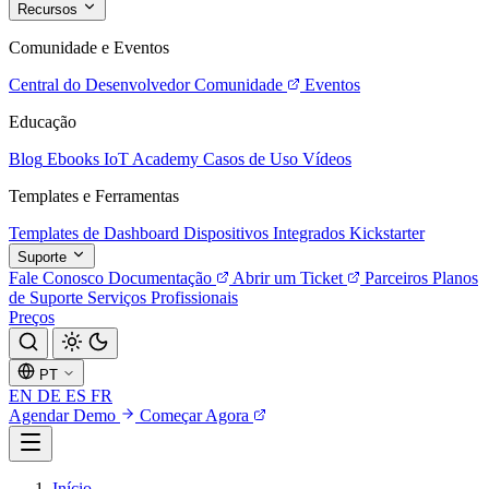
Recursos
Comunidade e Eventos
Central do Desenvolvedor
Comunidade
Eventos
Educação
Blog
Ebooks
IoT Academy
Casos de Uso
Vídeos
Templates e Ferramentas
Templates de Dashboard
Dispositivos Integrados
Kickstarter
Suporte
Fale Conosco
Documentação
Abrir um Ticket
Parceiros
Planos
de Suporte
Serviços Profissionais
Preços
PT
EN
DE
ES
FR
Agendar Demo
Começar Agora
Início