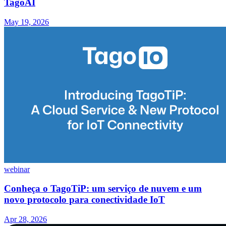
TagoAI
May 19, 2026
webinar
Conheça o TagoTiP: um serviço de nuvem e um
novo protocolo para conectividade IoT
Apr 28, 2026