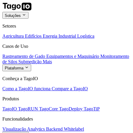
Soluções
Setores
Agricultura
Edifícios
Energia
Industrial
Logística
Casos de Uso
Rastreamento de Gado
Equipamentos e Maquinário
Monitoramento
de Silos
Submedição
Mais
Plataforma
Conheça a TagoIO
Como a TagoIO funciona
Compare a TagoIO
Produtos
TagoIO
TagoRUN
TagoCore
TagoDeploy
TagoTiP
Funcionalidades
Visualização
Analytics
Backend
Whitelabel