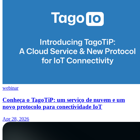
webinar
Conheça o TagoTiP: um serviço de nuvem e um
novo protocolo para conectividade IoT
Apr 28, 2026