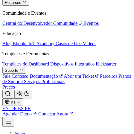
Recursos
Comunidade e Eventos
Central do Desenvolvedor
Comunidade
Eventos
Educação
Blog
Ebooks
IoT Academy
Casos de Uso
Vídeos
Templates e Ferramentas
Templates de Dashboard
Dispositivos Integrados
Kickstarter
Suporte
Fale Conosco
Documentação
Abrir um Ticket
Parceiros
Planos
de Suporte
Serviços Profissionais
Preços
PT
EN
DE
ES
FR
Agendar Demo
Começar Agora
Início