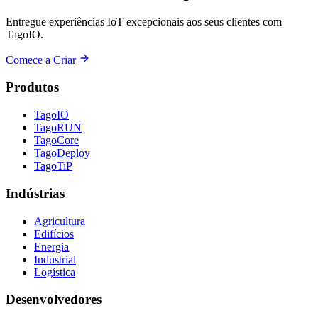
Entregue experiências IoT excepcionais aos seus clientes com
TagoIO.
Comece a Criar
Produtos
TagoIO
TagoRUN
TagoCore
TagoDeploy
TagoTiP
Indústrias
Agricultura
Edifícios
Energia
Industrial
Logística
Desenvolvedores