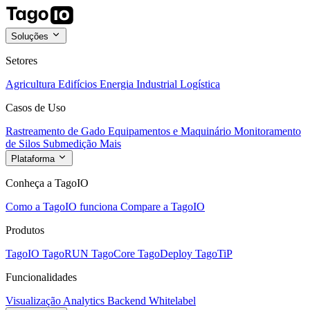
Soluções
Setores
Agricultura
Edifícios
Energia
Industrial
Logística
Casos de Uso
Rastreamento de Gado
Equipamentos e Maquinário
Monitoramento
de Silos
Submedição
Mais
Plataforma
Conheça a TagoIO
Como a TagoIO funciona
Compare a TagoIO
Produtos
TagoIO
TagoRUN
TagoCore
TagoDeploy
TagoTiP
Funcionalidades
Visualização
Analytics
Backend
Whitelabel