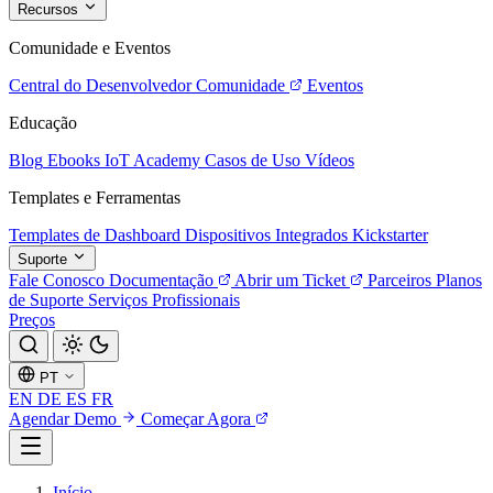
Recursos
Comunidade e Eventos
Central do Desenvolvedor
Comunidade
Eventos
Educação
Blog
Ebooks
IoT Academy
Casos de Uso
Vídeos
Templates e Ferramentas
Templates de Dashboard
Dispositivos Integrados
Kickstarter
Suporte
Fale Conosco
Documentação
Abrir um Ticket
Parceiros
Planos
de Suporte
Serviços Profissionais
Preços
PT
EN
DE
ES
FR
Agendar Demo
Começar Agora
Início