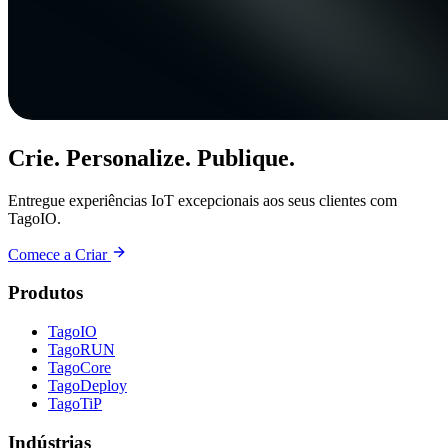
Crie. Personalize. Publique.
Entregue experiências IoT excepcionais aos seus clientes com
TagoIO.
Comece a Criar
Produtos
TagoIO
TagoRUN
TagoCore
TagoDeploy
TagoTiP
Indústrias