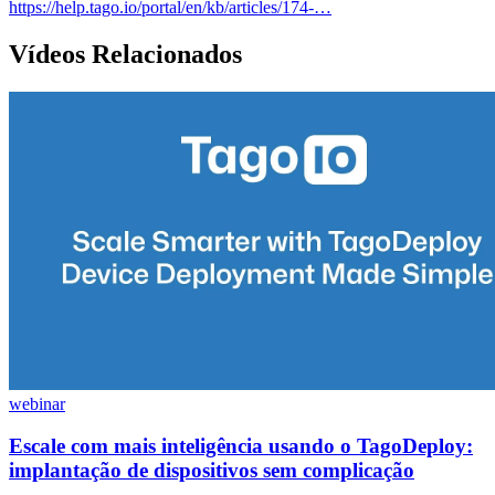
https://help.tago.io/portal/en/kb/articles/174-…
Vídeos Relacionados
webinar
Escale com mais inteligência usando o TagoDeploy:
implantação de dispositivos sem complicação