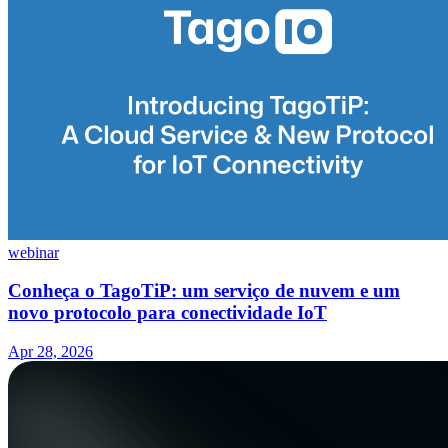
webinar
Conheça o TagoTiP: um serviço de nuvem e um
novo protocolo para conectividade IoT
Apr 28, 2026