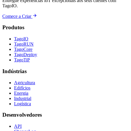
Entregue experiências IoT excepcionais aos seus clientes com
TagoIO.
Comece a Criar
Produtos
TagoIO
TagoRUN
TagoCore
TagoDeploy
TagoTiP
Indústrias
Agricultura
Edifícios
Energia
Industrial
Logística
Desenvolvedores
API