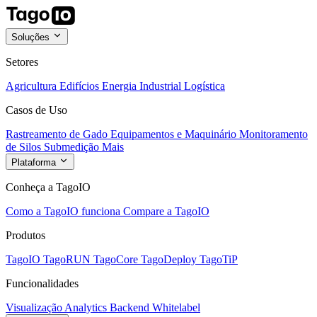
Soluções
Setores
Agricultura
Edifícios
Energia
Industrial
Logística
Casos de Uso
Rastreamento de Gado
Equipamentos e Maquinário
Monitoramento
de Silos
Submedição
Mais
Plataforma
Conheça a TagoIO
Como a TagoIO funciona
Compare a TagoIO
Produtos
TagoIO
TagoRUN
TagoCore
TagoDeploy
TagoTiP
Funcionalidades
Visualização
Analytics
Backend
Whitelabel