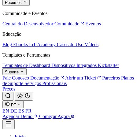
Recursos
Comunidade e Eventos
Central do Desenvolvedor
Comunidade
Eventos
Educação
Blog
Ebooks
IoT Academy
Casos de Uso
Vídeos
Templates e Ferramentas
Templates de Dashboard
Dispositivos Integrados
Kickstarter
Suporte
Fale Conosco
Documentação
Abrir um Ticket
Parceiros
Planos
de Suporte
Serviços Profissionais
Preços
PT
EN
DE
ES
FR
Agendar Demo
Começar Agora
Início