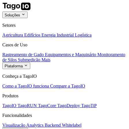
Soluções
Setores
Agricultura
Edifícios
Energia
Industrial
Logística
Casos de Uso
Rastreamento de Gado
Equipamentos e Maquinário
Monitoramento
de Silos
Submedição
Mais
Plataforma
Conheça a TagoIO
Como a TagoIO funciona
Compare a TagoIO
Produtos
TagoIO
TagoRUN
TagoCore
TagoDeploy
TagoTiP
Funcionalidades
Visualização
Analytics
Backend
Whitelabel