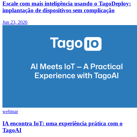
Escale com mais inteligência usando o TagoDeploy:
implantação de dispositivos sem complicação
Jun 23, 2026
webinar
IA encontra IoT: uma experiência prática com o
TagoAI