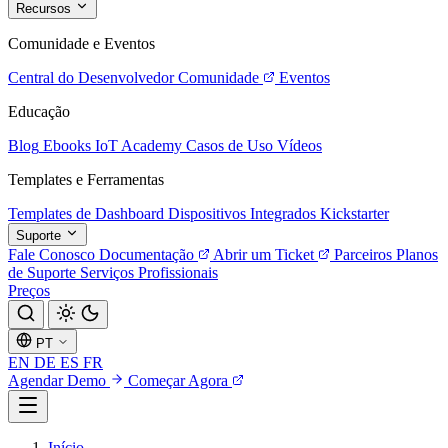
Recursos
Comunidade e Eventos
Central do Desenvolvedor
Comunidade
Eventos
Educação
Blog
Ebooks
IoT Academy
Casos de Uso
Vídeos
Templates e Ferramentas
Templates de Dashboard
Dispositivos Integrados
Kickstarter
Suporte
Fale Conosco
Documentação
Abrir um Ticket
Parceiros
Planos
de Suporte
Serviços Profissionais
Preços
PT
EN
DE
ES
FR
Agendar Demo
Começar Agora
Início