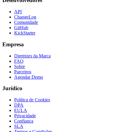
Desenvolvedores
API
ChangeLog
Comunidade
GitHub
KickStarter
Empresa
Diretrizes da Marca
FAQ
Sobre
Parceiros
Agendar Demo
Jurídico
Política de Cookies
DPA
EULA
Privacidade
Confiança
SLA
Termos e Condições