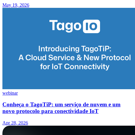
May 19, 2026
webinar
Conheça o TagoTiP: um serviço de nuvem e um
novo protocolo para conectividade IoT
Apr 28, 2026