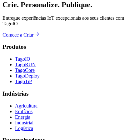
Crie. Personalize. Publique.
Entregue experiências IoT excepcionais aos seus clientes com
TagoIO.
Comece a Criar
Produtos
TagoIO
TagoRUN
TagoCore
TagoDeploy
TagoTiP
Indústrias
Agricultura
Edifícios
Energia
Industrial
Logística