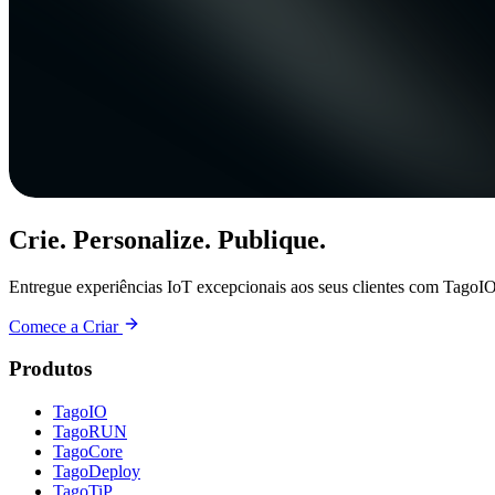
Crie. Personalize. Publique.
Entregue experiências IoT excepcionais aos seus clientes com TagoIO
Comece a Criar
Produtos
TagoIO
TagoRUN
TagoCore
TagoDeploy
TagoTiP