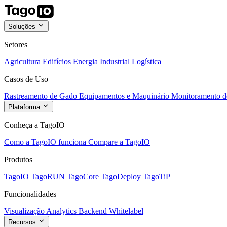
Soluções
Setores
Agricultura
Edifícios
Energia
Industrial
Logística
Casos de Uso
Rastreamento de Gado
Equipamentos e Maquinário
Monitoramento de
Plataforma
Conheça a TagoIO
Como a TagoIO funciona
Compare a TagoIO
Produtos
TagoIO
TagoRUN
TagoCore
TagoDeploy
TagoTiP
Funcionalidades
Visualização
Analytics
Backend
Whitelabel
Recursos