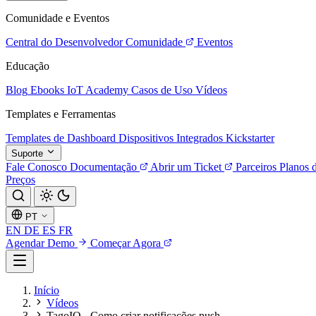
Comunidade e Eventos
Central do Desenvolvedor
Comunidade
Eventos
Educação
Blog
Ebooks
IoT Academy
Casos de Uso
Vídeos
Templates e Ferramentas
Templates de Dashboard
Dispositivos Integrados
Kickstarter
Suporte
Fale Conosco
Documentação
Abrir um Ticket
Parceiros
Planos 
Preços
PT
EN
DE
ES
FR
Agendar Demo
Começar Agora
Início
Vídeos
TagoIO - Como criar notificações push