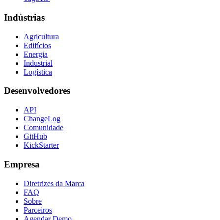
Indústrias
Agricultura
Edifícios
Energia
Industrial
Logística
Desenvolvedores
API
ChangeLog
Comunidade
GitHub
KickStarter
Empresa
Diretrizes da Marca
FAQ
Sobre
Parceiros
Agendar Demo