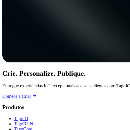
Crie. Personalize. Publique.
Entregue experiências IoT excepcionais aos seus clientes com TagoIO
Comece a Criar
Produtos
TagoIO
TagoRUN
TagoCore