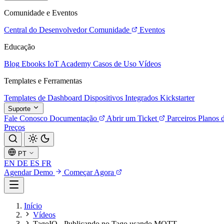
Comunidade e Eventos
Central do Desenvolvedor
Comunidade
Eventos
Educação
Blog
Ebooks
IoT Academy
Casos de Uso
Vídeos
Templates e Ferramentas
Templates de Dashboard
Dispositivos Integrados
Kickstarter
Suporte
Fale Conosco
Documentação
Abrir um Ticket
Parceiros
Planos 
Preços
PT
EN
DE
ES
FR
Agendar Demo
Começar Agora
Início
Vídeos
TagoIO - Publicando no Tago usando MQTT