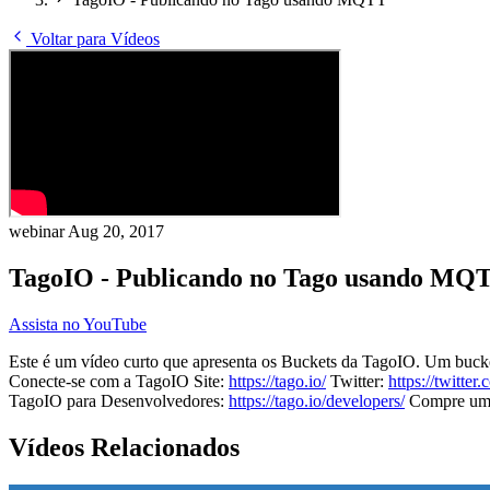
Voltar para Vídeos
webinar
Aug 20, 2017
TagoIO - Publicando no Tago usando MQ
Assista no YouTube
Este é um vídeo curto que apresenta os Buckets da TagoIO. Um bucke
Conecte-se com a TagoIO Site:
https://tago.io/
Twitter:
https://twitter
TagoIO para Desenvolvedores:
https://tago.io/developers/
Compre um d
Vídeos Relacionados