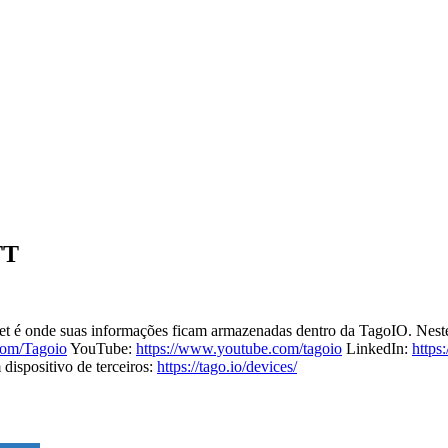
TT
t é onde suas informações ficam armazenadas dentro da TagoIO. Neste
.com/Tagoio
YouTube:
https://www.youtube.com/tagoio
LinkedIn:
https
ispositivo de terceiros:
https://tago.io/devices/