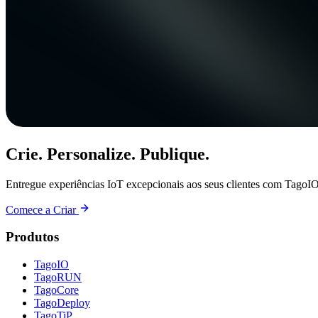
Crie. Personalize. Publique.
Entregue experiências IoT excepcionais aos seus clientes com TagoIO
Comece a Criar
Produtos
TagoIO
TagoRUN
TagoCore
TagoDeploy
TagoTiP