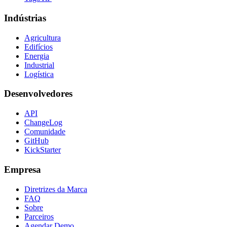
Indústrias
Agricultura
Edifícios
Energia
Industrial
Logística
Desenvolvedores
API
ChangeLog
Comunidade
GitHub
KickStarter
Empresa
Diretrizes da Marca
FAQ
Sobre
Parceiros
Agendar Demo