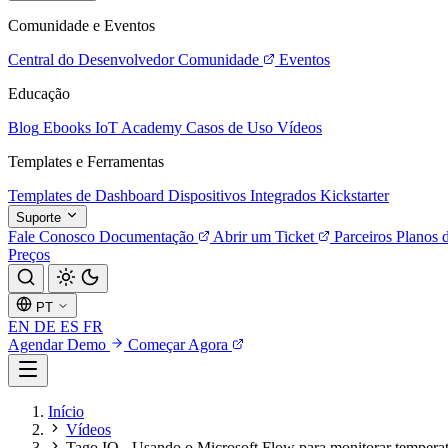
Comunidade e Eventos
Central do Desenvolvedor
Comunidade
Eventos
Educação
Blog
Ebooks
IoT Academy
Casos de Uso
Vídeos
Templates e Ferramentas
Templates de Dashboard
Dispositivos Integrados
Kickstarter
Suporte
Fale Conosco
Documentação
Abrir um Ticket
Parceiros
Planos 
Preços
PT
EN
DE
ES
FR
Agendar Demo
Começar Agora
Início
Vídeos
Tago IO - Usando o Microsoft Flow para monitorar tempera