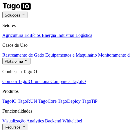
Soluções
Setores
Agricultura
Edifícios
Energia
Industrial
Logística
Casos de Uso
Rastreamento de Gado
Equipamentos e Maquinário
Monitoramento de
Plataforma
Conheça a TagoIO
Como a TagoIO funciona
Compare a TagoIO
Produtos
TagoIO
TagoRUN
TagoCore
TagoDeploy
TagoTiP
Funcionalidades
Visualização
Analytics
Backend
Whitelabel
Recursos