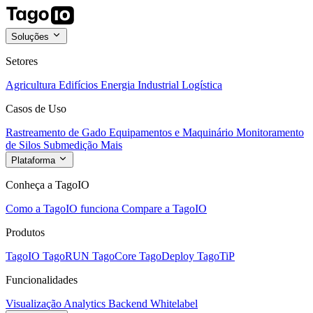
Soluções
Setores
Agricultura
Edifícios
Energia
Industrial
Logística
Casos de Uso
Rastreamento de Gado
Equipamentos e Maquinário
Monitoramento
de Silos
Submedição
Mais
Plataforma
Conheça a TagoIO
Como a TagoIO funciona
Compare a TagoIO
Produtos
TagoIO
TagoRUN
TagoCore
TagoDeploy
TagoTiP
Funcionalidades
Visualização
Analytics
Backend
Whitelabel