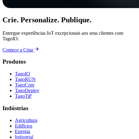
Crie. Personalize. Publique.
Entregue experiências IoT excepcionais aos seus clientes com
TagoIO.
Comece a Criar
Produtos
TagoIO
TagoRUN
TagoCore
TagoDeploy
TagoTiP
Indústrias
Agricultura
Edifícios
Energia
Industrial