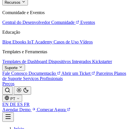
Recursos
Comunidade e Eventos
Central do Desenvolvedor
Comunidade
Eventos
Educação
Blog
Ebooks
IoT Academy
Casos de Uso
Vídeos
Templates e Ferramentas
Templates de Dashboard
Dispositivos Integrados
Kickstarter
Suporte
Fale Conosco
Documentação
Abrir um Ticket
Parceiros
Planos
de Suporte
Serviços Profissionais
Preços
PT
EN
DE
ES
FR
Agendar Demo
Começar Agora
Início