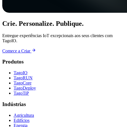
Crie. Personalize. Publique.
Entregue experiências IoT excepcionais aos seus clientes com
TagoIO.
Comece a Criar
Produtos
TagoIO
TagoRUN
TagoCore
TagoDeploy
TagoTiP
Indústrias
Agricultura
Edifícios
Energia