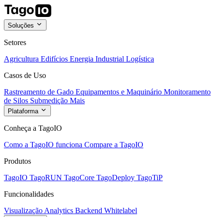
Soluções
Setores
Agricultura
Edifícios
Energia
Industrial
Logística
Casos de Uso
Rastreamento de Gado
Equipamentos e Maquinário
Monitoramento
de Silos
Submedição
Mais
Plataforma
Conheça a TagoIO
Como a TagoIO funciona
Compare a TagoIO
Produtos
TagoIO
TagoRUN
TagoCore
TagoDeploy
TagoTiP
Funcionalidades
Visualização
Analytics
Backend
Whitelabel