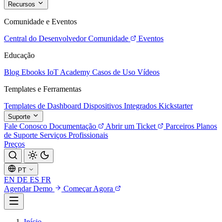
Recursos
Comunidade e Eventos
Central do Desenvolvedor
Comunidade
Eventos
Educação
Blog
Ebooks
IoT Academy
Casos de Uso
Vídeos
Templates e Ferramentas
Templates de Dashboard
Dispositivos Integrados
Kickstarter
Suporte
Fale Conosco
Documentação
Abrir um Ticket
Parceiros
Planos
de Suporte
Serviços Profissionais
Preços
PT
EN
DE
ES
FR
Agendar Demo
Começar Agora
Início