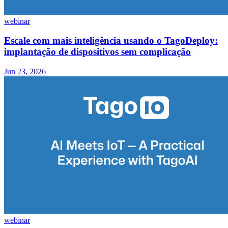
webinar
Escale com mais inteligência usando o TagoDeploy:
implantação de dispositivos sem complicação
Jun 23, 2026
webinar