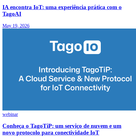
IA encontra IoT: uma experiência prática com o
TagoAI
May 19, 2026
webinar
Conheça o TagoTiP: um serviço de nuvem e um
novo protocolo para conectividade IoT