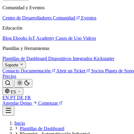
Comunidad y Eventos
Centro de Desarrolladores
Comunidad
Eventos
Educación
Blog
Ebooks
IoT Academy
Casos de Uso
Videos
Plantillas y Herramientas
Plantillas de Dashboard
Dispositivos Integrados
Kickstarter
Soporte
Contacto
Documentación
Abrir un Ticket
Socios
Planes de Sopo
Precios
ES
EN
PT
DE
FR
Agendar Demo
Comenzar
Inicio
Plantillas de Dashboard
Blueprint - Automatización Industrial