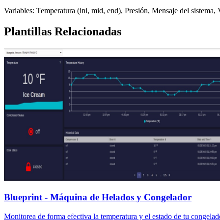
Variables: Temperatura (ini, mid, end), Presión, Mensaje del sistema,
Plantillas Relacionadas
Blueprint - Máquina de Helados y Congelador
Monitorea de forma efectiva la temperatura y el estado de tu congelad