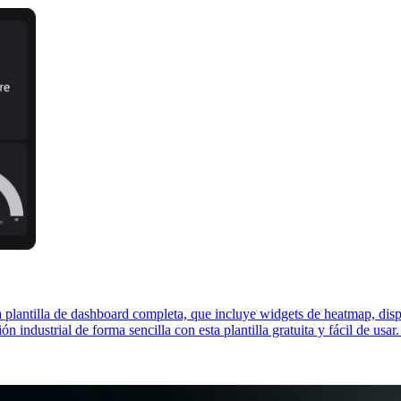
 plantilla de dashboard completa, que incluye widgets de heatmap, displ
n industrial de forma sencilla con esta plantilla gratuita y fácil de usa