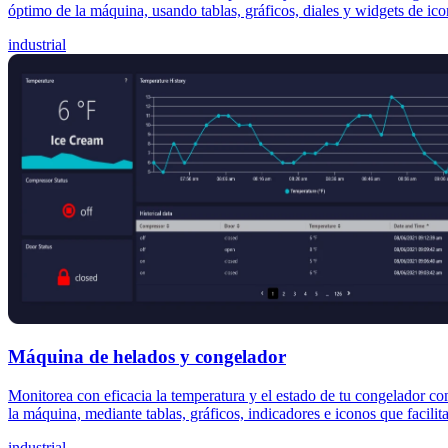
óptimo de la máquina, usando tablas, gráficos, diales y widgets de ico
industrial
Máquina de helados y congelador
Monitorea con eficacia la temperatura y el estado de tu congelador co
la máquina, mediante tablas, gráficos, indicadores e iconos que facilit
industrial