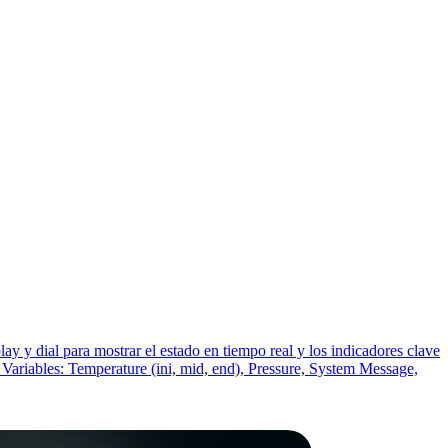
ay y dial para mostrar el estado en tiempo real y los indicadores clave
r. Variables: Temperature (ini, mid, end), Pressure, System Message,