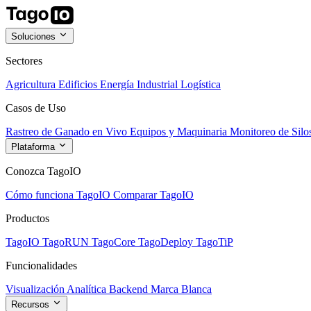
Soluciones
Sectores
Agricultura
Edificios
Energía
Industrial
Logística
Casos de Uso
Rastreo de Ganado en Vivo
Equipos y Maquinaria
Monitoreo de Silo
Plataforma
Conozca TagoIO
Cómo funciona TagoIO
Comparar TagoIO
Productos
TagoIO
TagoRUN
TagoCore
TagoDeploy
TagoTiP
Funcionalidades
Visualización
Analítica
Backend
Marca Blanca
Recursos