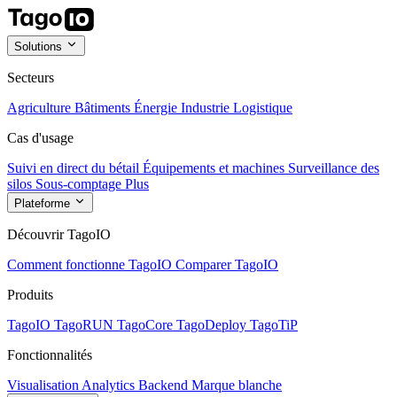
Solutions
Secteurs
Agriculture
Bâtiments
Énergie
Industrie
Logistique
Cas d'usage
Suivi en direct du bétail
Équipements et machines
Surveillance des
silos
Sous-comptage
Plus
Plateforme
Découvrir TagoIO
Comment fonctionne TagoIO
Comparer TagoIO
Produits
TagoIO
TagoRUN
TagoCore
TagoDeploy
TagoTiP
Fonctionnalités
Visualisation
Analytics
Backend
Marque blanche