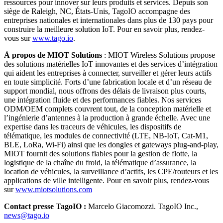
ressources pour innover sur leurs produits et services. Depuis son
siège de Raleigh, NC, États-Unis, TagoIO accompagne des
entreprises nationales et internationales dans plus de 130 pays pour
construire la meilleure solution IoT. Pour en savoir plus, rendez-
vous sur
www.tago.io
.
À propos de MIOT Solutions
: MIOT Wireless Solutions propose
des solutions matérielles IoT innovantes et des services d’intégration
qui aident les entreprises à connecter, surveiller et gérer leurs actifs
en toute simplicité. Forts d’une fabrication locale et d’un réseau de
support mondial, nous offrons des délais de livraison plus courts,
une intégration fluide et des performances fiables. Nos services
ODM/OEM complets couvrent tout, de la conception matérielle et
l’ingénierie d’antennes à la production à grande échelle. Avec une
expertise dans les traceurs de véhicules, les dispositifs de
télématique, les modules de connectivité (LTE, NB-IoT, Cat-M1,
BLE, LoRa, Wi-Fi) ainsi que les dongles et gateways plug-and-play,
MIOT fournit des solutions fiables pour la gestion de flotte, la
logistique de la chaîne du froid, la télématique d’assurance, la
location de véhicules, la surveillance d’actifs, les CPE/routeurs et les
applications de ville intelligente. Pour en savoir plus, rendez-vous
sur
www.miotsolutions.com
Contact presse TagoIO :
Marcelo Giacomozzi. TagoIO Inc.,
news@tago.io