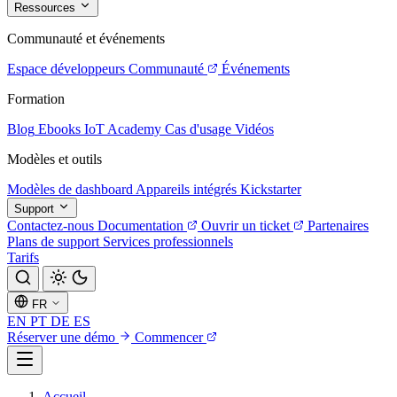
Ressources
Communauté et événements
Espace développeurs
Communauté
Événements
Formation
Blog
Ebooks
IoT Academy
Cas d'usage
Vidéos
Modèles et outils
Modèles de dashboard
Appareils intégrés
Kickstarter
Support
Contactez-nous
Documentation
Ouvrir un ticket
Partenaires
Plans de support
Services professionnels
Tarifs
FR
EN
PT
DE
ES
Réserver une démo
Commencer
Accueil