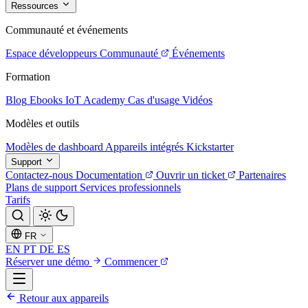
Ressources
Communauté et événements
Espace développeurs
Communauté
Événements
Formation
Blog
Ebooks
IoT Academy
Cas d'usage
Vidéos
Modèles et outils
Modèles de dashboard
Appareils intégrés
Kickstarter
Support
Contactez-nous
Documentation
Ouvrir un ticket
Partenaires
Plans de support
Services professionnels
Tarifs
FR
EN
PT
DE
ES
Réserver une démo
Commencer
Retour aux appareils