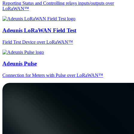
Reporting Status and Controlling relays inputs/outputs over
LoRaWAN™
Adeunis LoRaWAN Field Test
Field Test Device over LoRaWAN™
Adeunis Pulse
Connection for Meters with Pulse over LoRaWAN™