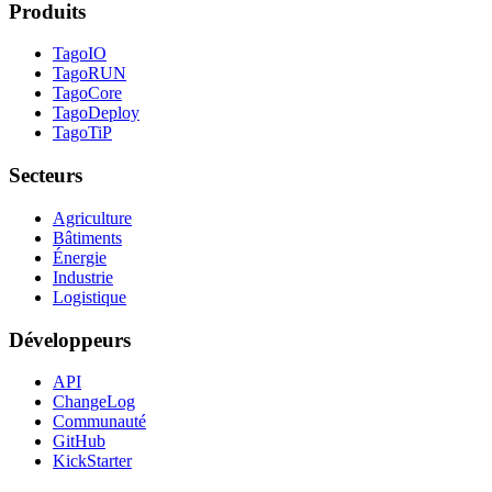
Produits
TagoIO
TagoRUN
TagoCore
TagoDeploy
TagoTiP
Secteurs
Agriculture
Bâtiments
Énergie
Industrie
Logistique
Développeurs
API
ChangeLog
Communauté
GitHub
KickStarter