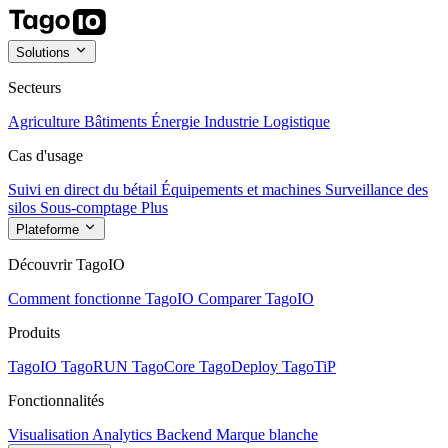
Solutions
Secteurs
Agriculture
Bâtiments
Énergie
Industrie
Logistique
Cas d'usage
Suivi en direct du bétail
Équipements et machines
Surveillance des
silos
Sous-comptage
Plus
Plateforme
Découvrir TagoIO
Comment fonctionne TagoIO
Comparer TagoIO
Produits
TagoIO
TagoRUN
TagoCore
TagoDeploy
TagoTiP
Fonctionnalités
Visualisation
Analytics
Backend
Marque blanche