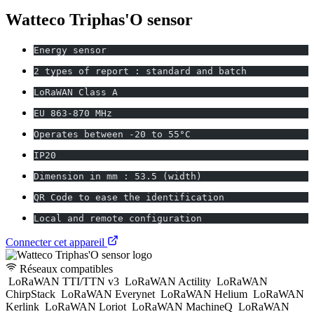
Watteco Triphas'O sensor
Energy sensor
2 types of report : standard and batch
LoRaWAN Class A
EU 863-870 MHz
Operates between -20 to 55°C
IP20
Dimension in mm : 53.5 (width)
QR Code to ease the identification
Local and remote configuration
Connecter cet appareil
Réseaux compatibles
LoRaWAN TTI/TTN v3
LoRaWAN Actility
LoRaWAN
ChirpStack
LoRaWAN Everynet
LoRaWAN Helium
LoRaWAN
Kerlink
LoRaWAN Loriot
LoRaWAN MachineQ
LoRaWAN