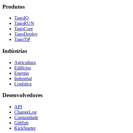
Produtos
TagoIO
TagoRUN
TagoCore
TagoDeploy
TagoTiP
Indústrias
Agricultura
Edifícios
Energia
Industrial
Logística
Desenvolvedores
API
ChangeLog
Comunidade
GitHub
KickStarter