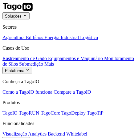
Soluções
Setores
Agricultura
Edifícios
Energia
Industrial
Logística
Casos de Uso
Rastreamento de Gado
Equipamentos e Maquinário
Monitoramento
de Silos
Submedição
Mais
Plataforma
Conheça a TagoIO
Como a TagoIO funciona
Compare a TagoIO
Produtos
TagoIO
TagoRUN
TagoCore
TagoDeploy
TagoTiP
Funcionalidades
Visualização
Analytics
Backend
Whitelabel