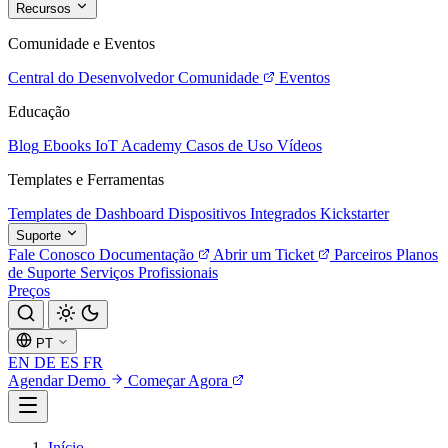
Recursos
Comunidade e Eventos
Central do Desenvolvedor
Comunidade
Eventos
Educação
Blog
Ebooks
IoT Academy
Casos de Uso
Vídeos
Templates e Ferramentas
Templates de Dashboard
Dispositivos Integrados
Kickstarter
Suporte
Fale Conosco
Documentação
Abrir um Ticket
Parceiros
Planos
de Suporte
Serviços Profissionais
Preços
PT
EN
DE
ES
FR
Agendar Demo
Começar Agora
Início