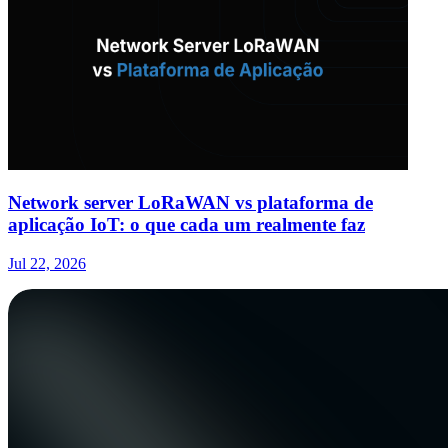
Network server LoRaWAN vs plataforma de
aplicação IoT: o que cada um realmente faz
Jul 22, 2026