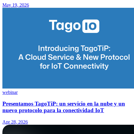
May 19, 2026
webinar
Presentamos TagoTiP: un servicio en la nube y un
nuevo protocolo para la conectividad IoT
Apr 28, 2026