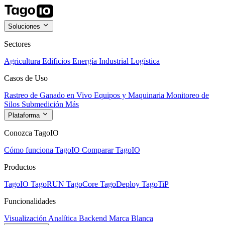
Soluciones
Sectores
Agricultura
Edificios
Energía
Industrial
Logística
Casos de Uso
Rastreo de Ganado en Vivo
Equipos y Maquinaria
Monitoreo de
Silos
Submedición
Más
Plataforma
Conozca TagoIO
Cómo funciona TagoIO
Comparar TagoIO
Productos
TagoIO
TagoRUN
TagoCore
TagoDeploy
TagoTiP
Funcionalidades
Visualización
Analítica
Backend
Marca Blanca