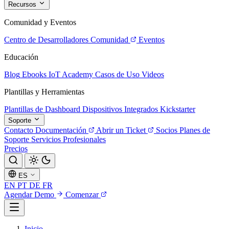
Recursos
Comunidad y Eventos
Centro de Desarrolladores
Comunidad
Eventos
Educación
Blog
Ebooks
IoT Academy
Casos de Uso
Videos
Plantillas y Herramientas
Plantillas de Dashboard
Dispositivos Integrados
Kickstarter
Soporte
Contacto
Documentación
Abrir un Ticket
Socios
Planes de
Soporte
Servicios Profesionales
Precios
ES
EN
PT
DE
FR
Agendar Demo
Comenzar
Inicio