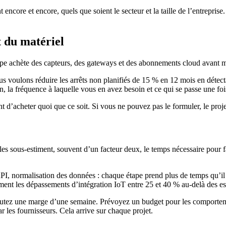
core et encore, quels que soient le secteur et la taille de l’entreprise
t du matériel
quipe achète des capteurs, des gateways et des abonnements cloud avant m
s voulons réduire les arrêts non planifiés de 15 % en 12 mois en détect
, la fréquence à laquelle vous en avez besoin et ce qui se passe une fo
ant d’acheter quoi que ce soit. Si vous ne pouvez pas le formuler, le proje
lles sous-estiment, souvent d’un facteur deux, le temps nécessaire pour 
I, normalisation des données : chaque étape prend plus de temps qu’il 
ment les dépassements d’intégration IoT entre 25 et 40 % au-delà des est
ajoutez une marge d’une semaine. Prévoyez un budget pour les comportem
 les fournisseurs. Cela arrive sur chaque projet.