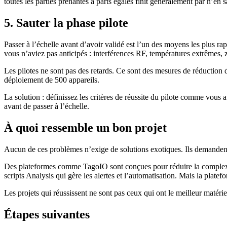
toutes les parties prenantes à parts égales finit généralement par n’en 
5. Sauter la phase pilote
Passer à l’échelle avant d’avoir validé est l’un des moyens les plus r
vous n’aviez pas anticipés : interférences RF, températures extrêmes, 
Les pilotes ne sont pas des retards. Ce sont des mesures de réduction d
déploiement de 500 appareils.
La solution : définissez les critères de réussite du pilote comme vous
avant de passer à l’échelle.
À quoi ressemble un bon projet
Aucun de ces problèmes n’exige de solutions exotiques. Ils demandent d
Des plateformes comme TagoIO sont conçues pour réduire la complexité
scripts Analysis qui gère les alertes et l’automatisation. Mais la platefo
Les projets qui réussissent ne sont pas ceux qui ont le meilleur matériel.
Étapes suivantes