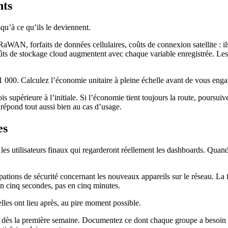
nts
squ’à ce qu’ils le deviennent.
N, forfaits de données cellulaires, coûts de connexion satellite : ils s
oûts de stockage cloud augmentent avec chaque variable enregistrée. Les
1 000. Calculez l’économie unitaire à pleine échelle avant de vous engag
s supérieure à l’initiale. Si l’économie tient toujours la route, poursui
répond tout aussi bien au cas d’usage.
es
t les utilisateurs finaux qui regarderont réellement les dashboards. Quan
pations de sécurité concernant les nouveaux appareils sur le réseau. La 
en cinq secondes, pas en cinq minutes.
lles ont lieu après, au pire moment possible.
s dès la première semaine. Documentez ce dont chaque groupe a besoin du