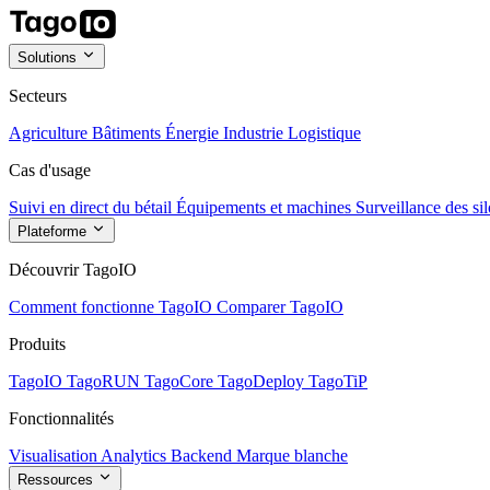
Solutions
Secteurs
Agriculture
Bâtiments
Énergie
Industrie
Logistique
Cas d'usage
Suivi en direct du bétail
Équipements et machines
Surveillance des sil
Plateforme
Découvrir TagoIO
Comment fonctionne TagoIO
Comparer TagoIO
Produits
TagoIO
TagoRUN
TagoCore
TagoDeploy
TagoTiP
Fonctionnalités
Visualisation
Analytics
Backend
Marque blanche
Ressources