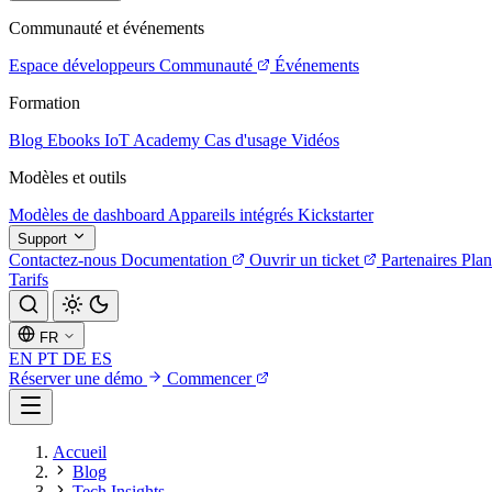
Communauté et événements
Espace développeurs
Communauté
Événements
Formation
Blog
Ebooks
IoT Academy
Cas d'usage
Vidéos
Modèles et outils
Modèles de dashboard
Appareils intégrés
Kickstarter
Support
Contactez-nous
Documentation
Ouvrir un ticket
Partenaires
Plan
Tarifs
FR
EN
PT
DE
ES
Réserver une démo
Commencer
Accueil
Blog
Tech Insights