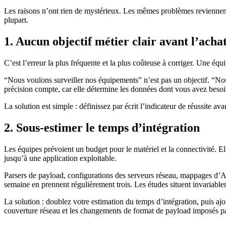
Les raisons n’ont rien de mystérieux. Les mêmes problèmes reviennent en
plupart.
1. Aucun objectif métier clair avant l’acha
C’est l’erreur la plus fréquente et la plus coûteuse à corriger. Une é
“Nous voulons surveiller nos équipements” n’est pas un objectif. “Nou
précision compte, car elle détermine les données dont vous avez besoin
La solution est simple : définissez par écrit l’indicateur de réussite av
2. Sous-estimer le temps d’intégration
Les équipes prévoient un budget pour le matériel et la connectivité. E
jusqu’à une application exploitable.
Parsers de payload, configurations des serveurs réseau, mappages d’AP
semaine en prennent régulièrement trois. Les études situent invariable
La solution : doublez votre estimation du temps d’intégration, puis 
couverture réseau et les changements de format de payload imposés par