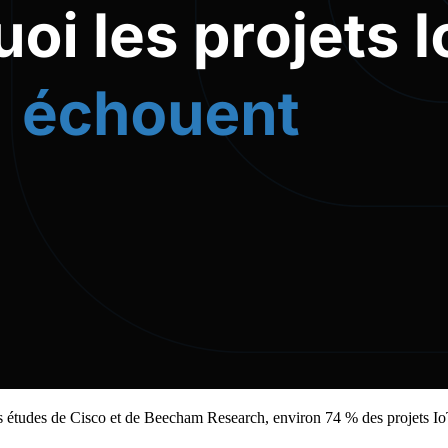
 des études de Cisco et de Beecham Research, environ 74 % des projets I