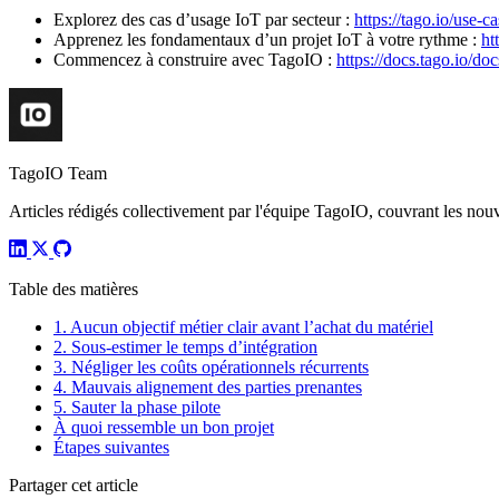
Explorez des cas d’usage IoT par secteur :
https://tago.io/use-c
Apprenez les fondamentaux d’un projet IoT à votre rythme :
ht
Commencez à construire avec TagoIO :
https://docs.tago.io/doc
TagoIO Team
Articles rédigés collectivement par l'équipe TagoIO, couvrant les nouvea
Table des matières
1. Aucun objectif métier clair avant l’achat du matériel
2. Sous-estimer le temps d’intégration
3. Négliger les coûts opérationnels récurrents
4. Mauvais alignement des parties prenantes
5. Sauter la phase pilote
À quoi ressemble un bon projet
Étapes suivantes
Partager cet article