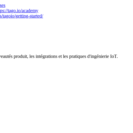
ases
tps://tago.io/academy
s/tagoio/getting-started/
utés produit, les intégrations et les pratiques d'ingénierie IoT.