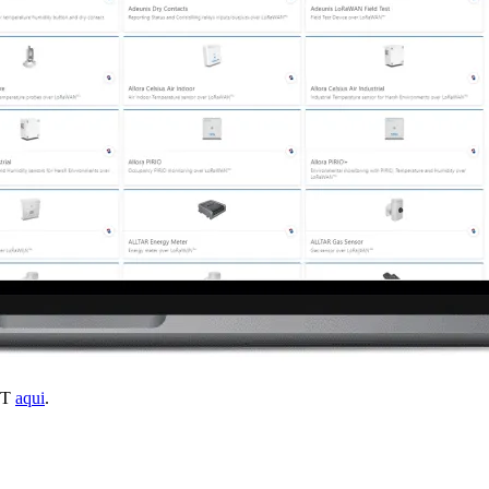
IoT
aqui
.