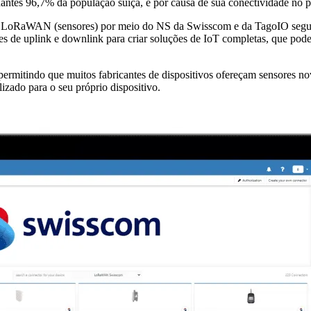
s 96,7% da população suíça, e por causa de sua conectividade no paí
nais LoRaWAN (sensores) por meio do NS da Swisscom e da TagoIO segui
 de uplink e downlink para criar soluções de IoT completas, que podem
ermitindo que muitos fabricantes de dispositivos ofereçam sensores no
izado para o seu próprio dispositivo.