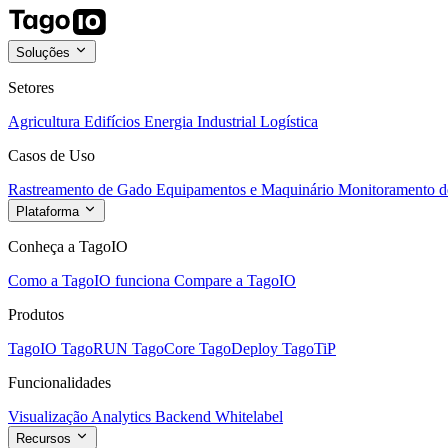
Soluções
Setores
Agricultura
Edifícios
Energia
Industrial
Logística
Casos de Uso
Rastreamento de Gado
Equipamentos e Maquinário
Monitoramento de
Plataforma
Conheça a TagoIO
Como a TagoIO funciona
Compare a TagoIO
Produtos
TagoIO
TagoRUN
TagoCore
TagoDeploy
TagoTiP
Funcionalidades
Visualização
Analytics
Backend
Whitelabel
Recursos