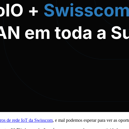
iros de rede IoT da Swisscom
, e mal podemos esperar para ver as opor