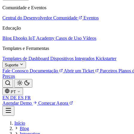
Comunidade e Eventos
Central do Desenvolvedor
Comunidade
Eventos
Educação
Blog
Ebooks
IoT Academy
Casos de Uso
Vídeos
Templates e Ferramentas
Templates de Dashboard
Dispositivos Integrados
Kickstarter
Suporte
Fale Conosco
Documentação
Abrir um Ticket
Parceiros
Planos 
Preços
PT
EN
DE
ES
FR
Agendar Demo
Começar Agora
Início
Blog
Integration