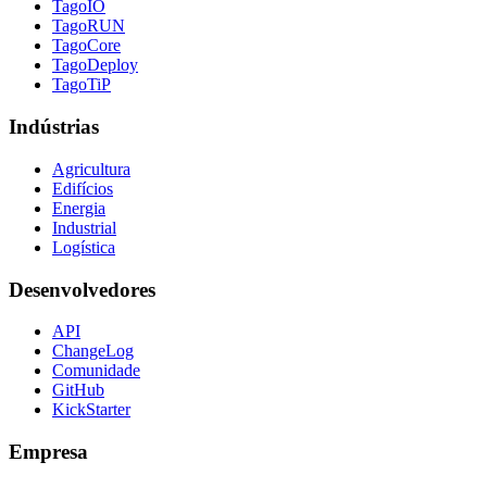
TagoIO
TagoRUN
TagoCore
TagoDeploy
TagoTiP
Indústrias
Agricultura
Edifícios
Energia
Industrial
Logística
Desenvolvedores
API
ChangeLog
Comunidade
GitHub
KickStarter
Empresa