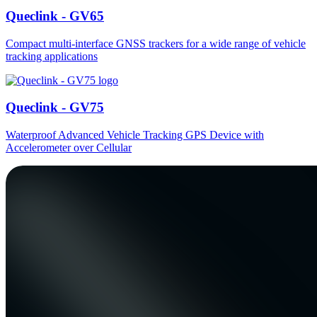
Queclink - GV65
Compact multi-interface GNSS trackers for a wide range of vehicle
tracking applications
Queclink - GV75
Waterproof Advanced Vehicle Tracking GPS Device with
Accelerometer over Cellular