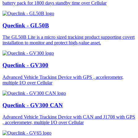
battery pack for 1800 days standby time over Cellular
Queclink - GL50B
The GL50B Lite is a micro sized tracking product supporting covert
installation to monitor and protect high-value asset.
Queclink - GV300
Advanced Vehicle Tracking Device with GPS , accelerometer,
multiple I/O over Cellular
Queclink - GV300 CAN
Advanced Vehicle Tracking Device with CAN and J1708 with GPS
, accelerometer, multiple I/O over Cellular