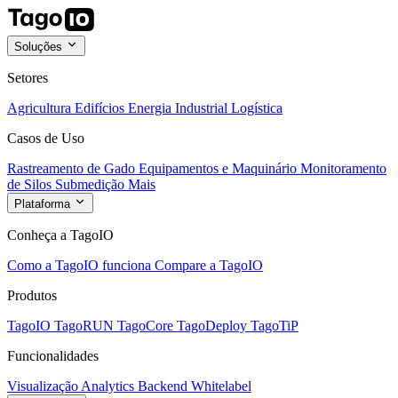
Soluções
Setores
Agricultura
Edifícios
Energia
Industrial
Logística
Casos de Uso
Rastreamento de Gado
Equipamentos e Maquinário
Monitoramento
de Silos
Submedição
Mais
Plataforma
Conheça a TagoIO
Como a TagoIO funciona
Compare a TagoIO
Produtos
TagoIO
TagoRUN
TagoCore
TagoDeploy
TagoTiP
Funcionalidades
Visualização
Analytics
Backend
Whitelabel