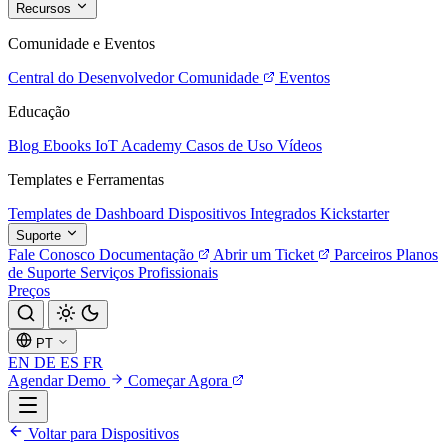
Recursos
Comunidade e Eventos
Central do Desenvolvedor
Comunidade
Eventos
Educação
Blog
Ebooks
IoT Academy
Casos de Uso
Vídeos
Templates e Ferramentas
Templates de Dashboard
Dispositivos Integrados
Kickstarter
Suporte
Fale Conosco
Documentação
Abrir um Ticket
Parceiros
Planos
de Suporte
Serviços Profissionais
Preços
PT
EN
DE
ES
FR
Agendar Demo
Começar Agora
Voltar para Dispositivos