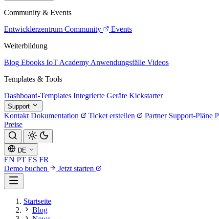
Community & Events
Entwicklerzentrum
Community
Events
Weiterbildung
Blog
Ebooks
IoT Academy
Anwendungsfälle
Videos
Templates & Tools
Dashboard-Templates
Integrierte Geräte
Kickstarter
Support
Kontakt
Dokumentation
Ticket erstellen
Partner
Support-Pläne
P
Preise
DE
EN
PT
ES
FR
Demo buchen
Jetzt starten
Startseite
Blog
News