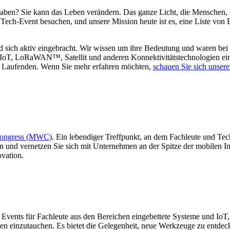
 haben? Sie kann das Leben verändern. Das ganze Licht, die Menschen, 
ech-Event besuchen, und unsere Mission heute ist es, eine Liste von Ev
 sich aktiv eingebracht. Wir wissen um ihre Bedeutung und waren bei 
NB-IoT, LoRaWAN™, Satellit und anderen Konnektivitätstechnologien 
em Laufenden. Wenn Sie mehr erfahren möchten,
schauen Sie sich unser
Congress (MWC)
. Ein lebendiger Treffpunkt, an dem Fachleute und Tec
en und vernetzen Sie sich mit Unternehmen an der Spitze der mobilen
vation.
n Events für Fachleute aus den Bereichen eingebettete Systeme und IoT, d
ien einzutauchen. Es bietet die Gelegenheit, neue Werkzeuge zu entdec