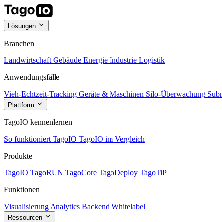
Lösungen
Branchen
Landwirtschaft
Gebäude
Energie
Industrie
Logistik
Anwendungsfälle
Vieh-Echtzeit-Tracking
Geräte & Maschinen
Silo-Überwachung
Subm
Plattform
TagoIO kennenlernen
So funktioniert TagoIO
TagoIO im Vergleich
Produkte
TagoIO
TagoRUN
TagoCore
TagoDeploy
TagoTiP
Funktionen
Visualisierung
Analytics
Backend
Whitelabel
Ressourcen