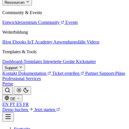
Ressourcen
Community & Events
Entwicklerzentrum
Community
Events
Weiterbildung
Blog
Ebooks
IoT Academy
Anwendungsfälle
Videos
Templates & Tools
Dashboard-Templates
Integrierte Geräte
Kickstarter
Support
Kontakt
Dokumentation
Ticket erstellen
Partner
Support-Pläne
Professional Services
Preise
DE
EN
PT
ES
FR
Demo buchen
Jetzt starten
Startseite