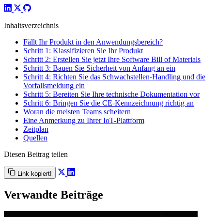
Inhaltsverzeichnis
Fällt Ihr Produkt in den Anwendungsbereich?
Schritt 1: Klassifizieren Sie Ihr Produkt
Schritt 2: Erstellen Sie jetzt Ihre Software Bill of Materials
Schritt 3: Bauen Sie Sicherheit von Anfang an ein
Schritt 4: Richten Sie das Schwachstellen-Handling und die
Vorfallsmeldung ein
Schritt 5: Bereiten Sie Ihre technische Dokumentation vor
Schritt 6: Bringen Sie die CE-Kennzeichnung richtig an
Woran die meisten Teams scheitern
Eine Anmerkung zu Ihrer IoT-Plattform
Zeitplan
Quellen
Diesen Beitrag teilen
Link kopiert!
Verwandte Beiträge