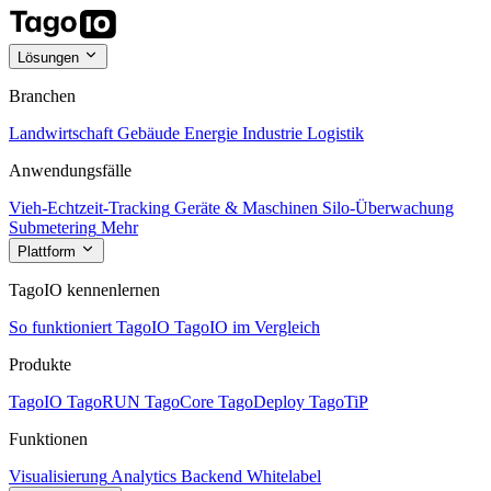
Lösungen
Branchen
Landwirtschaft
Gebäude
Energie
Industrie
Logistik
Anwendungsfälle
Vieh-Echtzeit-Tracking
Geräte & Maschinen
Silo-Überwachung
Submetering
Mehr
Plattform
TagoIO kennenlernen
So funktioniert TagoIO
TagoIO im Vergleich
Produkte
TagoIO
TagoRUN
TagoCore
TagoDeploy
TagoTiP
Funktionen
Visualisierung
Analytics
Backend
Whitelabel