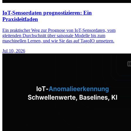
IoT-Sensordaten prognostizieren: Ein
Praxisleitfaden
Ein praktischer Weg zur Prognose von IoT-Sensordaten, vom
gleitenden Durchschnitt über saisonale Modelle bis zum
maschinellen Lernen, und wie Sie das auf TagoIO umsetzen.
Jul 10, 2026