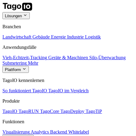
Lösungen
Branchen
Landwirtschaft
Gebäude
Energie
Industrie
Logistik
Anwendungsfälle
Vieh-Echtzeit-Tracking
Geräte & Maschinen
Silo-Überwachung
Submetering
Mehr
Plattform
TagoIO kennenlernen
So funktioniert TagoIO
TagoIO im Vergleich
Produkte
TagoIO
TagoRUN
TagoCore
TagoDeploy
TagoTiP
Funktionen
Visualisierung
Analytics
Backend
Whitelabel