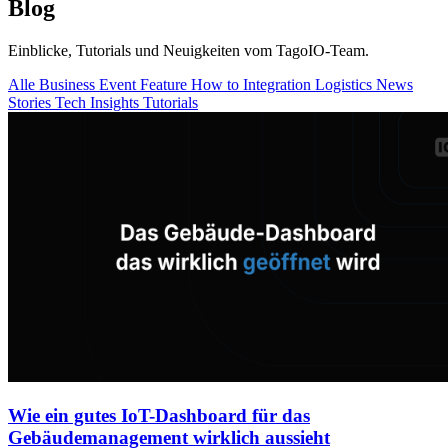
Blog
Einblicke, Tutorials und Neuigkeiten vom TagoIO-Team.
Alle
Business
Event
Feature
How to
Integration
Logistics
News
Stories
Tech Insights
Tutorials
Wie ein gutes IoT-Dashboard für das
Gebäudemanagement wirklich aussieht