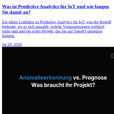
Was ist Predictive Analytics für IoT und wie fangen
Sie damit an?
Ein klarer Leitfaden zu Predictive Analytics für IoT: was der Begriff
bedeutet, wo es sich auszahlt, welche Voraussetzungen wirklich
nötig sind und ein erstes Projekt, das Sie auf TagoIO umsetzen
können.
Jul 19, 2026