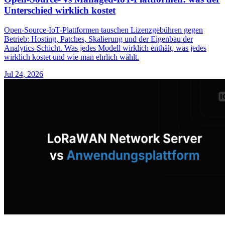
Unterschied wirklich kostet
Open-Source-IoT-Plattformen tauschen Lizenzgebühren gegen
Betrieb: Hosting, Patches, Skalierung und der Eigenbau der
Analytics-Schicht. Was jedes Modell wirklich enthält, was jedes
wirklich kostet und wie man ehrlich wählt.
Jul 24, 2026