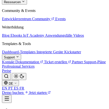
Ressourcen
Community & Events
Entwicklerzentrum
Community
Events
Weiterbildung
Blog
Ebooks
IoT Academy
Anwendungsfälle
Videos
Templates & Tools
Dashboard-Templates
Integrierte Geräte
Kickstarter
Support
Kontakt
Dokumentation
Ticket erstellen
Partner
Support-Pläne
Professional Services
Preise
DE
EN
PT
ES
FR
Demo buchen
Jetzt starten