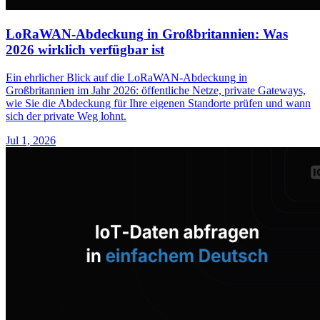
LoRaWAN-Abdeckung in Großbritannien: Was
2026 wirklich verfügbar ist
Ein ehrlicher Blick auf die LoRaWAN-Abdeckung in
Großbritannien im Jahr 2026: öffentliche Netze, private Gateways,
wie Sie die Abdeckung für Ihre eigenen Standorte prüfen und wann
sich der private Weg lohnt.
Jul 1, 2026