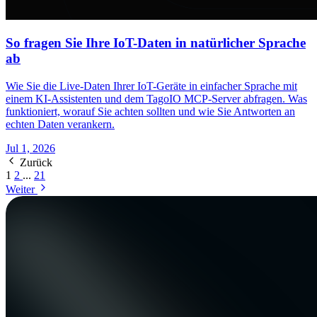
So fragen Sie Ihre IoT-Daten in natürlicher Sprache
ab
Wie Sie die Live-Daten Ihrer IoT-Geräte in einfacher Sprache mit
einem KI-Assistenten und dem TagoIO MCP-Server abfragen. Was
funktioniert, worauf Sie achten sollten und wie Sie Antworten an
echten Daten verankern.
Jul 1, 2026
Zurück
1
2
...
21
Weiter