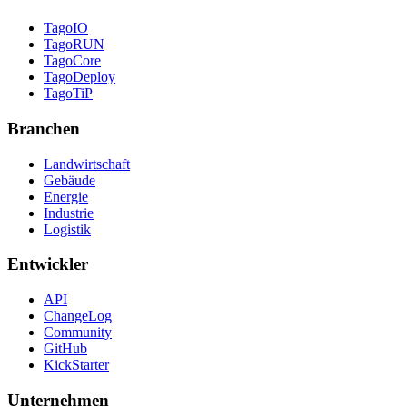
TagoIO
TagoRUN
TagoCore
TagoDeploy
TagoTiP
Branchen
Landwirtschaft
Gebäude
Energie
Industrie
Logistik
Entwickler
API
ChangeLog
Community
GitHub
KickStarter
Unternehmen