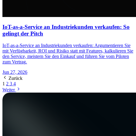
IoT-as-a-Service an Industriekunden verkaufen: So
gelingt der Pitch
IoT-as-a-Service an Industriekunden verkaufen: Argumentieren Sie
mit Verfügbarkeit, ROI und Risiko statt mit Features, kalkulieren Sie
den Service, meistern Sie den Einkauf und führen Sie vom Piloten
zum Vertrag.
Jun 27, 2026
Zurück
1
2
3
4
Weiter