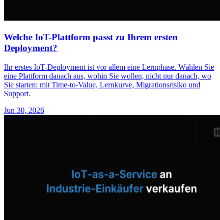
Welche IoT-Plattform passt zu Ihrem ersten
Deployment?
Ihr erstes IoT-Deployment ist vor allem eine Lernphase. Wählen Sie
eine Plattform danach aus, wohin Sie wollen, nicht nur danach, wo
Sie starten: mit Time-to-Value, Lernkurve, Migrationsrisiko und
Support.
Jun 30, 2026