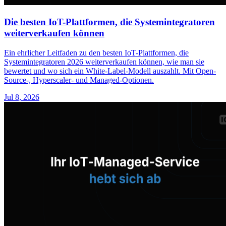
Die besten IoT-Plattformen, die Systemintegratoren
weiterverkaufen können
Ein ehrlicher Leitfaden zu den besten IoT-Plattformen, die
Systemintegratoren 2026 weiterverkaufen können, wie man sie
bewertet und wo sich ein White-Label-Modell auszahlt. Mit Open-
Source-, Hyperscaler- und Managed-Optionen.
Jul 8, 2026