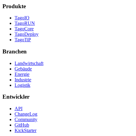
Produkte
TagoIO
TagoRUN
TagoCore
TagoDeploy
TagoTiP
Branchen
Landwirtschaft
Gebäude
Energie
Industrie
Logistik
Entwickler
API
ChangeLog
Community
GitHub
KickStarter