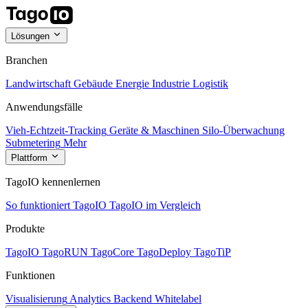
Lösungen
Branchen
Landwirtschaft
Gebäude
Energie
Industrie
Logistik
Anwendungsfälle
Vieh-Echtzeit-Tracking
Geräte & Maschinen
Silo-Überwachung
Submetering
Mehr
Plattform
TagoIO kennenlernen
So funktioniert TagoIO
TagoIO im Vergleich
Produkte
TagoIO
TagoRUN
TagoCore
TagoDeploy
TagoTiP
Funktionen
Visualisierung
Analytics
Backend
Whitelabel