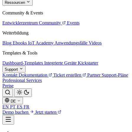
Ressourcen
Community & Events
Entwicklerzentrum
Community
Events
Weiterbildung
Blog
Ebooks
IoT Academy
Anwendungsfälle
Videos
Templates & Tools
Dashboard-Templates
Integrierte Geräte
Kickstarter
Support
Kontakt
Dokumentation
Ticket erstellen
Partner
Support-Pläne
Professional Services
Preise
DE
EN
PT
ES
FR
Demo buchen
Jetzt starten