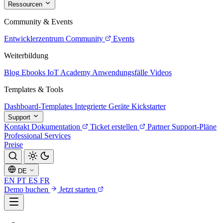
Ressourcen
Community & Events
Entwicklerzentrum
Community
Events
Weiterbildung
Blog
Ebooks
IoT Academy
Anwendungsfälle
Videos
Templates & Tools
Dashboard-Templates
Integrierte Geräte
Kickstarter
Support
Kontakt
Dokumentation
Ticket erstellen
Partner
Support-Pläne
Professional Services
Preise
DE
EN
PT
ES
FR
Demo buchen
Jetzt starten