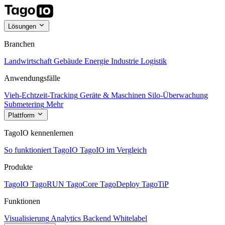
Lösungen
Branchen
Landwirtschaft
Gebäude
Energie
Industrie
Logistik
Anwendungsfälle
Vieh-Echtzeit-Tracking
Geräte & Maschinen
Silo-Überwachung
Submetering
Mehr
Plattform
TagoIO kennenlernen
So funktioniert TagoIO
TagoIO im Vergleich
Produkte
TagoIO
TagoRUN
TagoCore
TagoDeploy
TagoTiP
Funktionen
Visualisierung
Analytics
Backend
Whitelabel