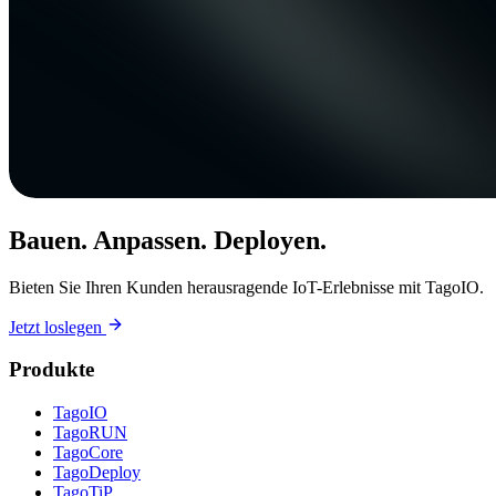
Bauen. Anpassen. Deployen.
Bieten Sie Ihren Kunden herausragende IoT-Erlebnisse mit TagoIO.
Jetzt loslegen
Produkte
TagoIO
TagoRUN
TagoCore
TagoDeploy
TagoTiP