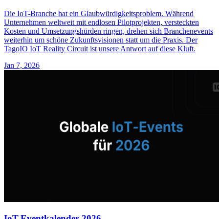
Die IoT-Branche hat ein Glaubwürdigkeitsproblem. Während
Unternehmen weltweit mit endlosen Pilotprojekten, versteckten
Kosten und Umsetzungshürden ringen, drehen sich Branchenevents
weiterhin um schöne Zukunftsvisionen statt um die Praxis. Der
TagoIO IoT Reality Circuit ist unsere Antwort auf diese Kluft.
Jan 7, 2026
IoT-Eventkalender 2026