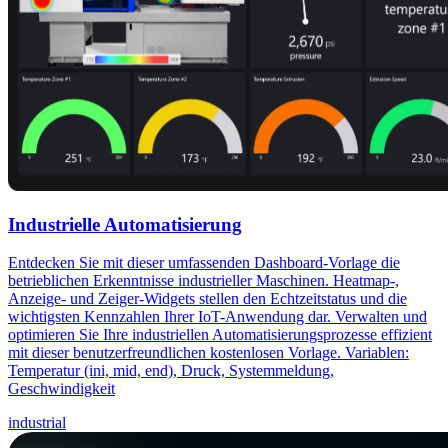
Industrielle Automatisierung
Entdecken Sie mit dieser umfassenden Dashboard-Vorlage die
betrieblichen Erkenntnisse industrieller Maschinen. Heatmap-,
Anzeige- und Zeiger-Widgets stellen den Echtzeitstatus und die
wichtigsten Kennzahlen Ihrer IoT-Anwendung dar. Verwalten und
optimieren Sie Ihre industriellen Automatisierungsprozesse effizient
mit dieser benutzerfreundlichen kostenlosen Vorlage. Variablen:
Temperatur (ini, mid, end), Druck, Systemmeldung,
Geschwindigkeit
industrial