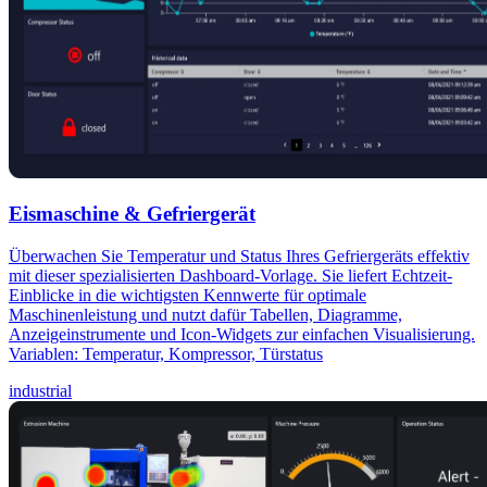
Eismaschine & Gefriergerät
Überwachen Sie Temperatur und Status Ihres Gefriergeräts effektiv
mit dieser spezialisierten Dashboard-Vorlage. Sie liefert Echtzeit-
Einblicke in die wichtigsten Kennwerte für optimale
Maschinenleistung und nutzt dafür Tabellen, Diagramme,
Anzeigeinstrumente und Icon-Widgets zur einfachen Visualisierung.
Variablen: Temperatur, Kompressor, Türstatus
industrial