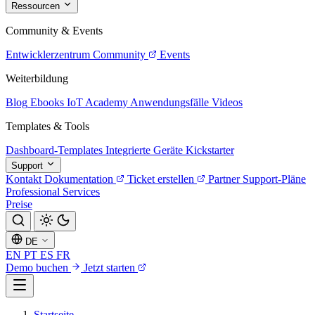
Ressourcen
Community & Events
Entwicklerzentrum
Community
Events
Weiterbildung
Blog
Ebooks
IoT Academy
Anwendungsfälle
Videos
Templates & Tools
Dashboard-Templates
Integrierte Geräte
Kickstarter
Support
Kontakt
Dokumentation
Ticket erstellen
Partner
Support-Pläne
Professional Services
Preise
DE
EN
PT
ES
FR
Demo buchen
Jetzt starten
Startseite