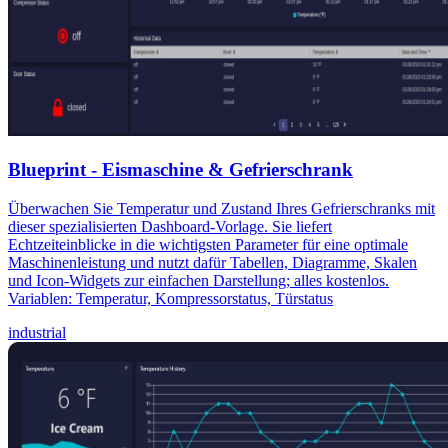
Blueprint - Eismaschine & Gefrierschrank
Überwachen Sie Temperatur und Zustand Ihres Gefrierschranks mit
dieser spezialisierten Dashboard-Vorlage. Sie liefert
Echtzeiteinblicke in die wichtigsten Parameter für eine optimale
Maschinenleistung und nutzt dafür Tabellen, Diagramme, Skalen
und Icon-Widgets zur einfachen Darstellung; alles kostenlos.
Variablen: Temperatur, Kompressorstatus, Türstatus
industrial