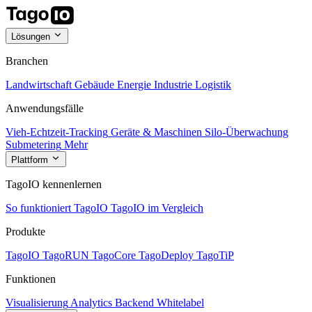
Lösungen
Branchen
Landwirtschaft
Gebäude
Energie
Industrie
Logistik
Anwendungsfälle
Vieh-Echtzeit-Tracking
Geräte & Maschinen
Silo-Überwachung
Submetering
Mehr
Plattform
TagoIO kennenlernen
So funktioniert TagoIO
TagoIO im Vergleich
Produkte
TagoIO
TagoRUN
TagoCore
TagoDeploy
TagoTiP
Funktionen
Visualisierung
Analytics
Backend
Whitelabel