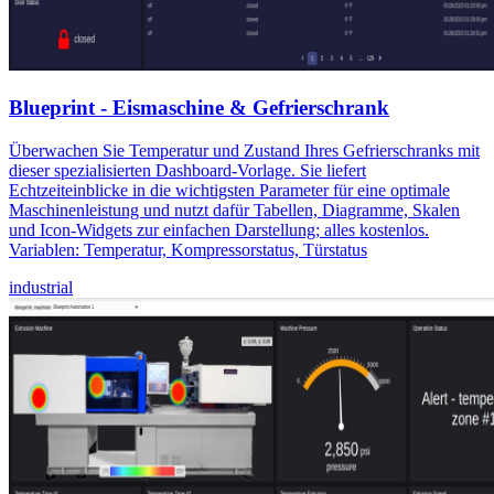
Blueprint - Eismaschine & Gefrierschrank
Überwachen Sie Temperatur und Zustand Ihres Gefrierschranks mit
dieser spezialisierten Dashboard-Vorlage. Sie liefert
Echtzeiteinblicke in die wichtigsten Parameter für eine optimale
Maschinenleistung und nutzt dafür Tabellen, Diagramme, Skalen
und Icon-Widgets zur einfachen Darstellung; alles kostenlos.
Variablen: Temperatur, Kompressorstatus, Türstatus
industrial