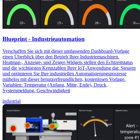
Blueprint - Industrieautomation
Verschaffen Sie sich mit dieser umfassenden Dashboard-Vorlage
einen Überblick über den Betrieb Ihrer Industriemaschinen.
Heatmap-, Anzeige- und Zeiger-Widgets stellen den Echtzeitstatus
und die wichtigsten Kennzahlen Ihrer IoT-Anwendung dar. Steuern
und optimieren Sie Ihre industriellen Automatisierungsprozesse
mühelos mit dieser benutzerfreundlichen, kostenlosen Vorlage.
Variablen: Temperatur (Anfang, Mitte, Ende), Druck,
Systemmeldung, Geschwindigkeit
industrial