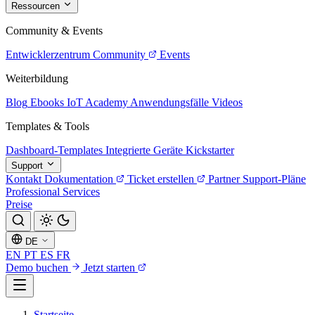
Ressourcen
Community & Events
Entwicklerzentrum
Community
Events
Weiterbildung
Blog
Ebooks
IoT Academy
Anwendungsfälle
Videos
Templates & Tools
Dashboard-Templates
Integrierte Geräte
Kickstarter
Support
Kontakt
Dokumentation
Ticket erstellen
Partner
Support-Pläne
Professional Services
Preise
DE
EN
PT
ES
FR
Demo buchen
Jetzt starten
Startseite