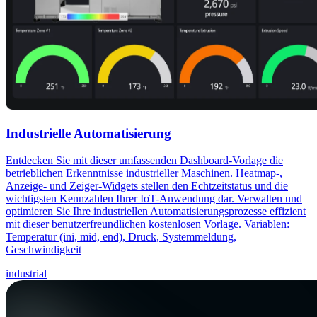
Industrielle Automatisierung
Entdecken Sie mit dieser umfassenden Dashboard-Vorlage die
betrieblichen Erkenntnisse industrieller Maschinen. Heatmap-,
Anzeige- und Zeiger-Widgets stellen den Echtzeitstatus und die
wichtigsten Kennzahlen Ihrer IoT-Anwendung dar. Verwalten und
optimieren Sie Ihre industriellen Automatisierungsprozesse effizient
mit dieser benutzerfreundlichen kostenlosen Vorlage. Variablen:
Temperatur (ini, mid, end), Druck, Systemmeldung,
Geschwindigkeit
industrial