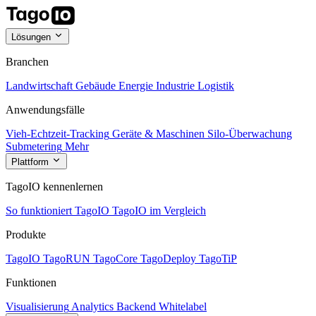
Lösungen
Branchen
Landwirtschaft
Gebäude
Energie
Industrie
Logistik
Anwendungsfälle
Vieh-Echtzeit-Tracking
Geräte & Maschinen
Silo-Überwachung
Submetering
Mehr
Plattform
TagoIO kennenlernen
So funktioniert TagoIO
TagoIO im Vergleich
Produkte
TagoIO
TagoRUN
TagoCore
TagoDeploy
TagoTiP
Funktionen
Visualisierung
Analytics
Backend
Whitelabel