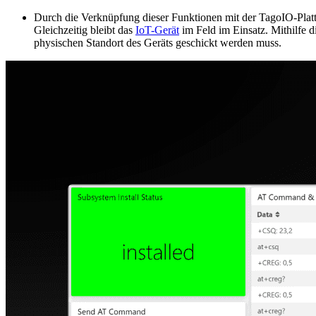
Durch die Verknüpfung dieser Funktionen mit der TagoIO-Plattfo
Gleichzeitig bleibt das
IoT-Gerät
im Feld im Einsatz. Mithilfe 
physischen Standort des Geräts geschickt werden muss.