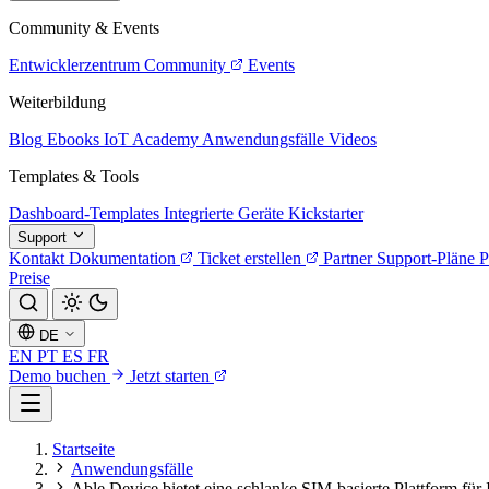
Community & Events
Entwicklerzentrum
Community
Events
Weiterbildung
Blog
Ebooks
IoT Academy
Anwendungsfälle
Videos
Templates & Tools
Dashboard-Templates
Integrierte Geräte
Kickstarter
Support
Kontakt
Dokumentation
Ticket erstellen
Partner
Support-Pläne
P
Preise
DE
EN
PT
ES
FR
Demo buchen
Jetzt starten
Startseite
Anwendungsfälle
Able Device bietet eine schlanke SIM-basierte Plattform für