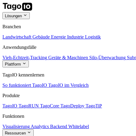
Lösungen
Branchen
Landwirtschaft
Gebäude
Energie
Industrie
Logistik
Anwendungsfälle
Vieh-Echtzeit-Tracking
Geräte & Maschinen
Silo-Überwachung
Subm
Plattform
TagoIO kennenlernen
So funktioniert TagoIO
TagoIO im Vergleich
Produkte
TagoIO
TagoRUN
TagoCore
TagoDeploy
TagoTiP
Funktionen
Visualisierung
Analytics
Backend
Whitelabel
Ressourcen