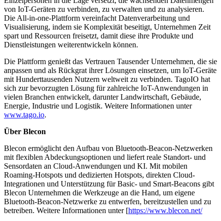
Einzelpersonen in die Lage versetzt, die wachsenden Datenmengen
von IoT-Geräten zu verbinden, zu verwalten und zu analysieren.
Die All-in-one-Plattform vereinfacht Datenverarbeitung und
Visualisierung, indem sie Komplexität beseitigt, Unternehmen Zeit
spart und Ressourcen freisetzt, damit diese ihre Produkte und
Dienstleistungen weiterentwickeln können.
Die Plattform genießt das Vertrauen Tausender Unternehmen, die sie
anpassen und als Rückgrat ihrer Lösungen einsetzen, um IoT-Geräte
mit Hunderttausenden Nutzern weltweit zu verbinden. TagoIO hat
sich zur bevorzugten Lösung für zahlreiche IoT-Anwendungen in
vielen Branchen entwickelt, darunter Landwirtschaft, Gebäude,
Energie, Industrie und Logistik. Weitere Informationen unter
www.tago.io
.
Über Blecon
Blecon ermöglicht den Aufbau von Bluetooth-Beacon-Netzwerken
mit flexiblen Abdeckungsoptionen und liefert reale Standort- und
Sensordaten an Cloud-Anwendungen und KI. Mit mobilen
Roaming-Hotspots und dedizierten Hotspots, direkten Cloud-
Integrationen und Unterstützung für Basic- und Smart-Beacons gibt
Blecon Unternehmen die Werkzeuge an die Hand, um eigene
Bluetooth-Beacon-Netzwerke zu entwerfen, bereitzustellen und zu
betreiben. Weitere Informationen unter [
https://www.blecon.net/