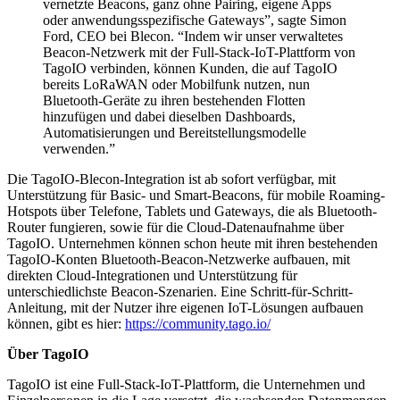
vernetzte Beacons, ganz ohne Pairing, eigene Apps
oder anwendungsspezifische Gateways”, sagte Simon
Ford, CEO bei Blecon. “Indem wir unser verwaltetes
Beacon-Netzwerk mit der Full-Stack-IoT-Plattform von
TagoIO verbinden, können Kunden, die auf TagoIO
bereits LoRaWAN oder Mobilfunk nutzen, nun
Bluetooth-Geräte zu ihren bestehenden Flotten
hinzufügen und dabei dieselben Dashboards,
Automatisierungen und Bereitstellungsmodelle
verwenden.”
Die TagoIO-Blecon-Integration ist ab sofort verfügbar, mit
Unterstützung für Basic- und Smart-Beacons, für mobile Roaming-
Hotspots über Telefone, Tablets und Gateways, die als Bluetooth-
Router fungieren, sowie für die Cloud-Datenaufnahme über
TagoIO. Unternehmen können schon heute mit ihren bestehenden
TagoIO-Konten Bluetooth-Beacon-Netzwerke aufbauen, mit
direkten Cloud-Integrationen und Unterstützung für
unterschiedlichste Beacon-Szenarien. Eine Schritt-für-Schritt-
Anleitung, mit der Nutzer ihre eigenen IoT-Lösungen aufbauen
können, gibt es hier:
https://community.tago.io/
Über TagoIO
TagoIO ist eine Full-Stack-IoT-Plattform, die Unternehmen und