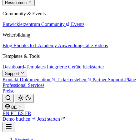
Ressourcen
Community & Events
Entwicklerzentrum
Community
Events
Weiterbildung
Blog
Ebooks
IoT Academy
Anwendungsfälle
Videos
Templates & Tools
Dashboard-Templates
Integrierte Geräte
Kickstarter
Support
Kontakt
Dokumentation
Ticket erstellen
Partner
Support-Pläne
Professional Services
Preise
DE
EN
PT
ES
FR
Demo buchen
Jetzt starten
Startseite