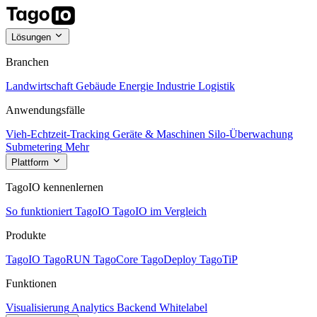
Lösungen
Branchen
Landwirtschaft
Gebäude
Energie
Industrie
Logistik
Anwendungsfälle
Vieh-Echtzeit-Tracking
Geräte & Maschinen
Silo-Überwachung
Submetering
Mehr
Plattform
TagoIO kennenlernen
So funktioniert TagoIO
TagoIO im Vergleich
Produkte
TagoIO
TagoRUN
TagoCore
TagoDeploy
TagoTiP
Funktionen
Visualisierung
Analytics
Backend
Whitelabel