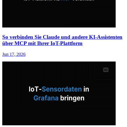
So verbinden Sie Claude und andere KI-Assistenten
über MCP mit Ihrer IoT-Plattform
Jun 17, 2026