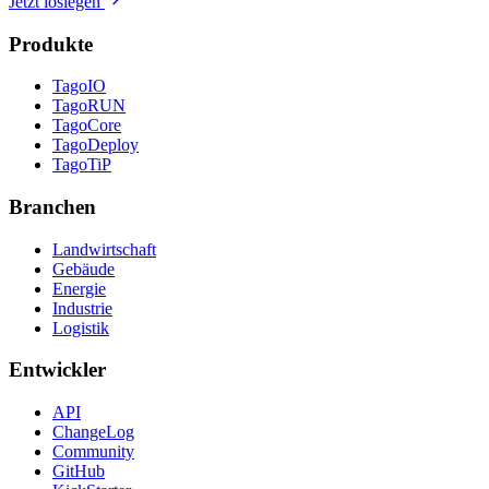
Jetzt loslegen
Produkte
TagoIO
TagoRUN
TagoCore
TagoDeploy
TagoTiP
Branchen
Landwirtschaft
Gebäude
Energie
Industrie
Logistik
Entwickler
API
ChangeLog
Community
GitHub