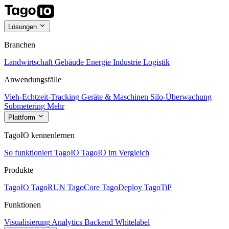
Lösungen
Branchen
Landwirtschaft
Gebäude
Energie
Industrie
Logistik
Anwendungsfälle
Vieh-Echtzeit-Tracking
Geräte & Maschinen
Silo-Überwachung
Submetering
Mehr
Plattform
TagoIO kennenlernen
So funktioniert TagoIO
TagoIO im Vergleich
Produkte
TagoIO
TagoRUN
TagoCore
TagoDeploy
TagoTiP
Funktionen
Visualisierung
Analytics
Backend
Whitelabel