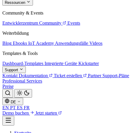
Ressourcen
Community & Events
Entwicklerzentrum
Community
Events
Weiterbildung
Blog
Ebooks
IoT Academy
Anwendungsfälle
Videos
Templates & Tools
Dashboard-Templates
Integrierte Geräte
Kickstarter
Support
Kontakt
Dokumentation
Ticket erstellen
Partner
Support-Pläne
Professional Services
Preise
DE
EN
PT
ES
FR
Demo buchen
Jetzt starten
Startseite